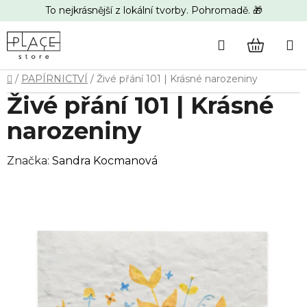
Přejít
To nejkrásnější z lokální tvorby. Pohromadě. 🎁
na
obsah
Hledat
NÁKUP
Domů
/
PAPÍRNICTVÍ
/
Živé přání 101 | Krásné narozeniny
KOŠÍK
Živé přání 101 | Krásné
narozeniny
Značka:
Sandra Kocmanová