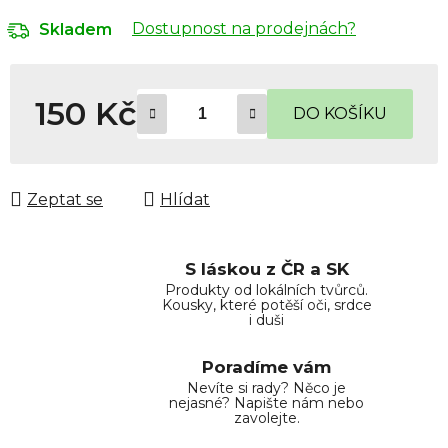
Dostupnost na prodejnách?
Skladem
150 Kč
DO KOŠÍKU
Měrná cena:
Zeptat se
Hlídat
S láskou z ČR a SK
Produkty od lokálních tvůrců.
Kousky, které potěší oči, srdce
i duši
Poradíme vám
Nevíte si rady? Něco je
nejasné? Napište nám nebo
zavolejte.