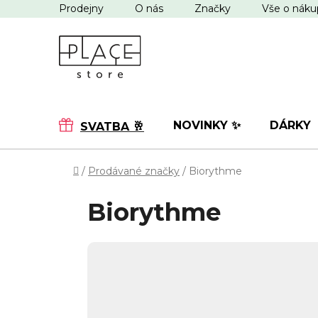
Přejít
Prodejny
O nás
Značky
Vše o nák
na
obsah
NOVINKY ✨
DÁRKY
SVATBA 🥂
Domů
/
Prodávané značky
/
Biorythme
Biorythme