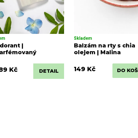
dem
Skladem
dorant |
Balzám na rty s chia
arfémovaný
olejem | Malina
149 Kč
89 Kč
DO KOŠ
DETAIL