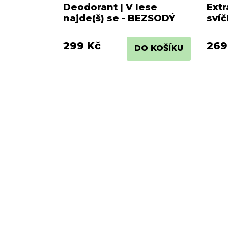
Deodorant | V lese
Extr
najde(š) se - BEZSODÝ
svíč
med
299 Kč
269
DO KOŠÍKU