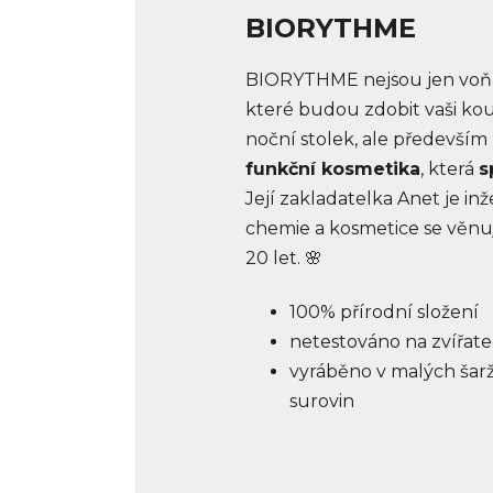
BIORYTHME
BIORYTHME nejsou jen voňa
které budou zdobit vaši k
noční stolek, ale především
funkční kosmetika
, která
s
Její zakladatelka Anet je i
chemie a kosmetice se věnuj
20 let. 🌸
100% přírodní složení
netestováno na zvířat
vyráběno v malých šarž
surovin