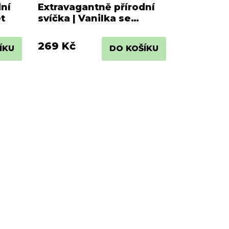
dní
Extravagantně přírodní
ět
svíčka | Vanilka se
skořicí
269 Kč
ÍKU
DO KOŠÍKU