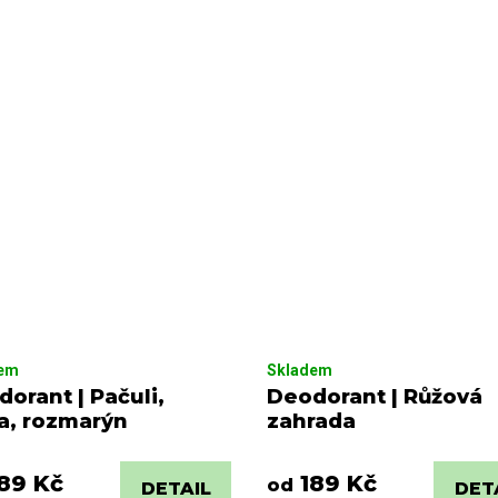
dem
Skladem
orant | Pačuli,
Deodorant | Růžová
a, rozmarýn
zahrada
89 Kč
189 Kč
od
DETAIL
DET