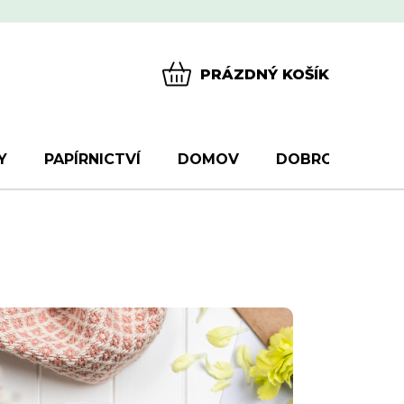
PRÁZDNÝ KOŠÍK
NÁKUPNÍ
KOŠÍK
Y
PAPÍRNICTVÍ
DOMOV
DOBROTY
D