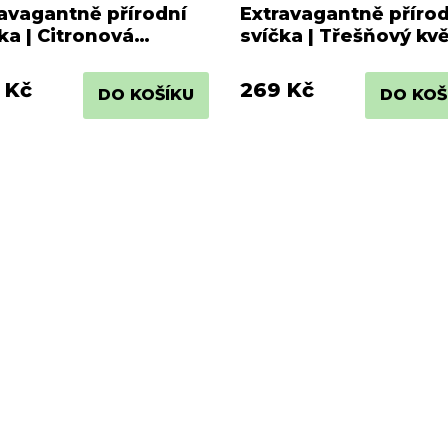
avagantně přírodní
Extravagantně příro
ka | Citronová
svíčka | Třešňový kv
uňka
 Kč
269 Kč
DO KOŠÍKU
DO KOŠ