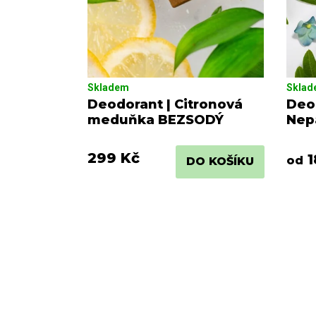
k
t
ů
Skladem
Skla
Deodorant | Citronová
Deo
meduňka BEZSODÝ
Nep
299 Kč
1
od
DO KOŠÍKU