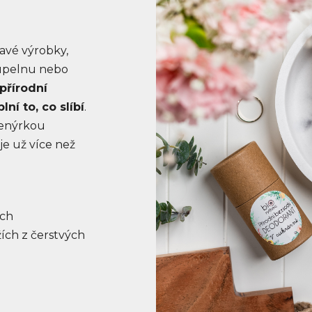
vé výrobky,
oupelnu nebo
přírodní
plní to, co slíbí
.
nženýrkou
e už více než
ech
ích z čerstvých