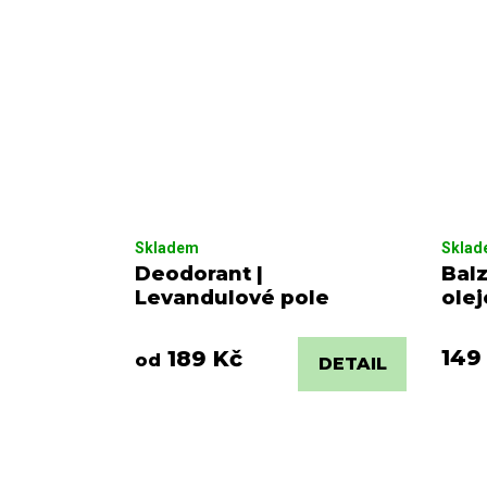
Skladem
Skla
Deodorant |
Balz
Levandulové pole
ole
149
189 Kč
od
DETAIL