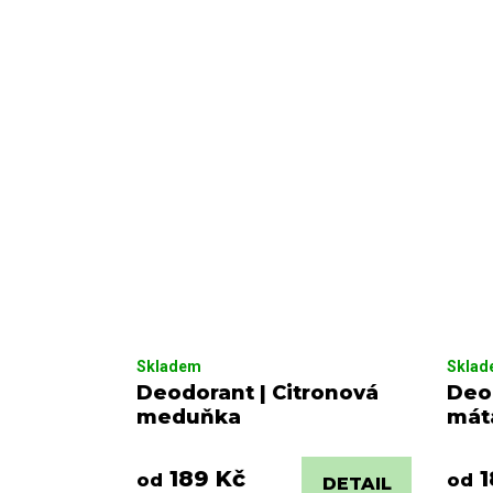
Skladem
Skla
Deodorant | Citronová
Deod
meduňka
mát
189 Kč
1
od
od
DETAIL