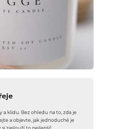
řeje
klidu. Bez ohledu na to, zda je
jte a objevte, jak jednoduché je
i zaslouží to nejlepší!