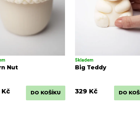
dem
Skladem
rn Nut
Big Teddy
 Kč
329 Kč
DO KOŠÍKU
DO KOŠ