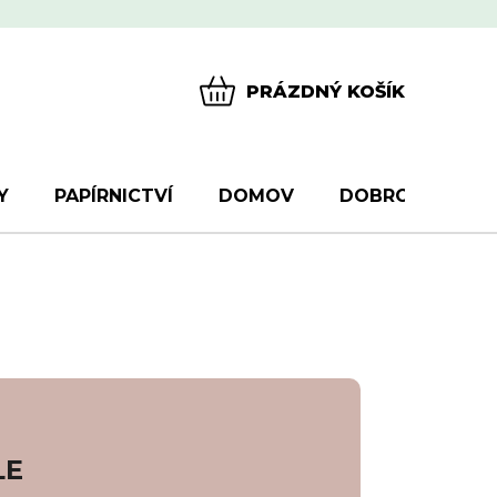
PRÁZDNÝ KOŠÍK
NÁKUPNÍ
KOŠÍK
Y
PAPÍRNICTVÍ
DOMOV
DOBROTY
D
LE