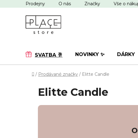
Přejít
Prodejny
O nás
Značky
Vše o nák
na
obsah
NOVINKY ✨
DÁRKY
SVATBA 🥂
Domů
/
Prodávané značky
/
Elitte Candle
Elitte Candle
O