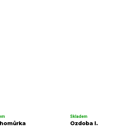
dem
Skladem
homůrka
Ozdoba I.