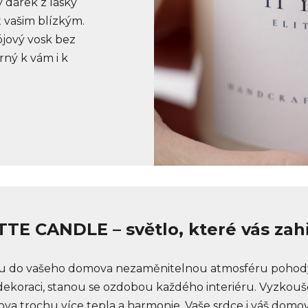
 dárek z lásky
t vašim blízkým.
sójový vosk bez
rný k vám i k
TTE CANDLE – světlo, které vás zah
 do vašeho domova nezaměnitelnou atmosféru pohody a 
dekoraci, stanou se ozdobou každého interiéru. Vyzkouše
a trochu více tepla a harmonie. Vaše srdce i váš domov s