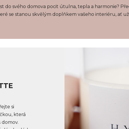
ést do svého domova pocit útulna, tepla a harmonie? P
eré se stanou skvělým doplňkem vašeho interiéru, ať už j
ITTE
ejte si
íčkou, která
áš domov.