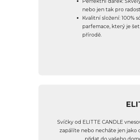
Perfektní dárek: Skvělý
nebo jen tak pro rados
Kvalitní složení: 100% 
parfemace, který je šet
přírodě.
ELI
Svíčky od ELITTE CANDLE vnesou
zapálíte nebo necháte jen jako 
přidat do vašeho domov