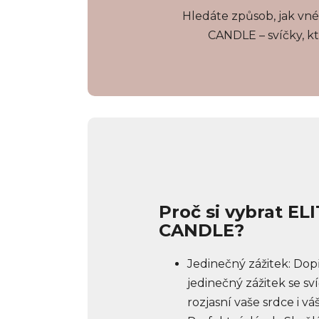
Hledáte způsob, jak vn
CANDLE – svíčky, kt
Proč si vybrat EL
CANDLE?
Jedinečný zážitek: Dopř
jedinečný zážitek se sv
rozjasní vaše srdce i v