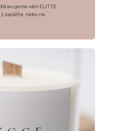
ředstavujeme vám ELITTE
i zapálíte, nebo ne.