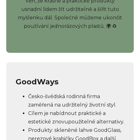
Věří, že krásné a praktické produkty
usnadní lidem žít udržitelně a šířit tuto
myšlenku dál. Společně můžeme ukončit
používání jednorázových plastů. 🌍 ♻️
GoodWays
Česko-švédská rodinná firma
zaměřená na udržitelný životní styl.
Cílem je nabídnout praktické a
estetické znovupoužitelné alternativy.
Produkty: skleněné lahve GoodGlass,
nerezové krabičky GoodBox a další