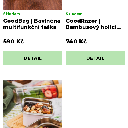
t
ů
Skladem
Skladem
GoodBag | Bavlněná
GoodRazor |
multifunkční taška
Bambusový holící
stojek
590 Kč
740 Kč
DETAIL
DETAIL