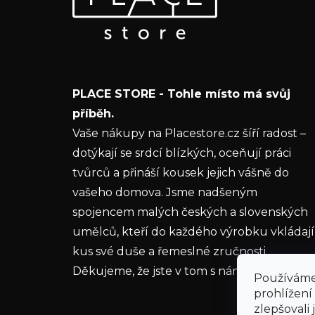
p
Vložte svůj e-mail a my vám budeme zasílat
a
informace o nových produktech na našem e-
t
shopu.
í
E-mail
PLACE STORE - Tohle místo má svůj
Vložením e-mailu souhlasíte s
podmínkami
příběh.
ochrany osobních údajů
Vaše nákupy na Placestore.cz šíří radost –
dotýkají se srdcí blízkých, oceňují práci
PŘIHLÁSIT SE
tvůrců a přináší kousek jejich vášně do
vašeho domova. Jsme nadšeným
spojencem malých českých a slovenských
umělců, kteří do každého výrobku vkládají
kus své duše a řemeslné zručnosti.
Děkujeme, že jste v tom s námi.
Používáme
prohlížení
zlepšovali