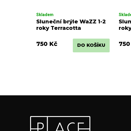
Skladem
Skla
Sluneční brýle WaZZ 1-2
Slu
roky Terracotta
roky
750 Kč
750
DO KOŠÍKU
Z
Odebírat newsletter
á