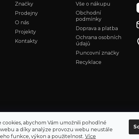
k
Značky
Vše o nákupu
y
Obchodní
Prodejny
v
podmínky
ý
O nás
p
Doprava a platba
Projekty
i
Ochrana osobních
Kontakty
s
údajů
u
Puncovní značky
Recyklace
 cookies, abychom Vám umožnili pohodlné
S
 webu a díky analýze provozu webu neustále
 jeho funkce, výkon a použitelnost.
Více