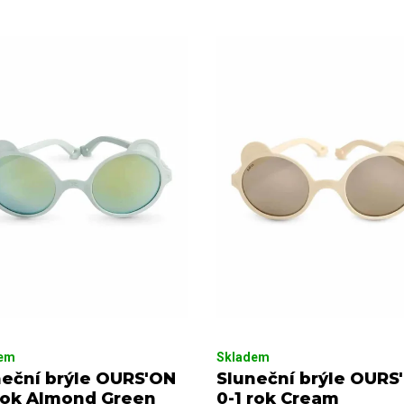
dem
Skladem
neční brýle OURS'ON
Sluneční brýle OURS
 rok Almond Green
0-1 rok Cream