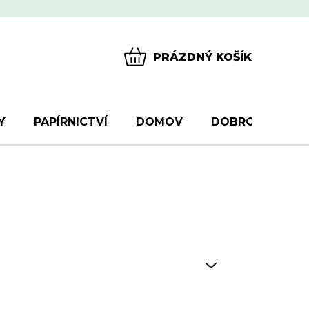
PRÁZDNÝ KOŠÍK
NÁKUPNÍ
KOŠÍK
Y
PAPÍRNICTVÍ
DOMOV
DOBROTY
D