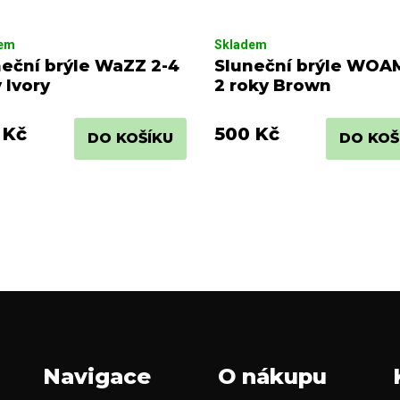
dem
Skladem
neční brýle WaZZ 2-4
Sluneční brýle WOA
 Ivory
2 roky Brown
 Kč
500 Kč
DO KOŠÍKU
DO KOŠ
O
v
l
á
d
a
c
í
p
r
Navigace
O nákupu
v