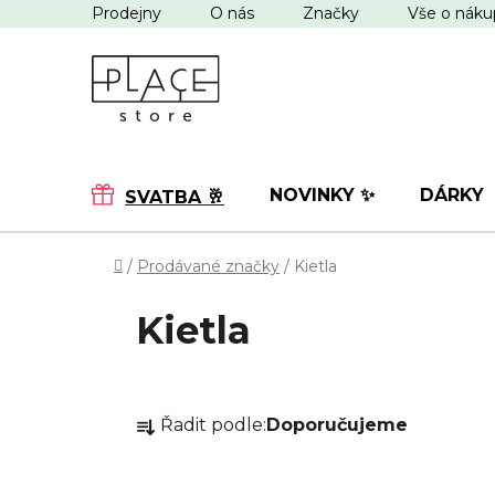
Přejít
Prodejny
O nás
Značky
Vše o nák
na
obsah
NOVINKY ✨
DÁRKY
SVATBA 🥂
Domů
/
Prodávané značky
/
Kietla
Kietla
Ř
Stránka
1
z
1
-
8
položek celkem
Řadit podle:
Doporučujeme
a
z
e