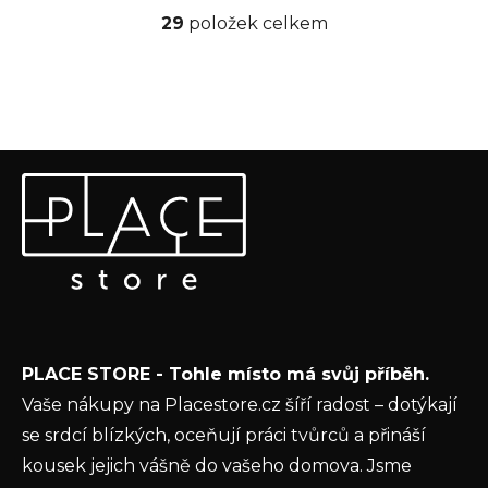
29
položek celkem
O
v
l
á
d
a
Z
c
Odebírat newsletter
á
í
p
p
Vložte svůj e-mail a my vám budeme zasílat informace o
a
r
nových produktech na našem e-shopu.
t
v
k
E-mail
í
y
v
Vložením e-mailu souhlasíte s
podmínkami
ý
PLACE STORE - Tohle místo má svůj příběh.
ochrany osobních údajů
p
Vaše nákupy na Placestore.cz šíří radost – dotýkají
i
PŘIHLÁSIT SE
se srdcí blízkých, oceňují práci tvůrců a přináší
s
u
kousek jejich vášně do vašeho domova. Jsme