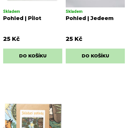
t
ů
Skladem
Skladem
Pohled | Pilot
Pohled | Jedeem
25 Kč
25 Kč
DO KOŠÍKU
DO KOŠÍKU