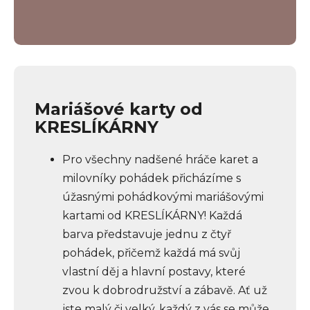
Mariášové karty od
KRESLÍKÁRNY
Pro všechny nadšené hráče karet a
milovníky pohádek přicházíme s
úžasnými pohádkovými mariášovými
kartami od KRESLÍKÁRNY! Každá
barva představuje jednu z čtyř
pohádek, přičemž každá má svůj
vlastní děj a hlavní postavy, které
zvou k dobrodružství a zábavě. Ať už
jste malý či velký, každý z vás se může