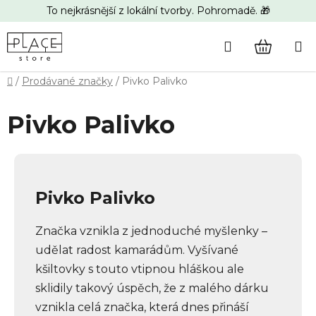
Přejít
To nejkrásnější z lokální tvorby. Pohromadě. 🎁
na
obsah
Hledat
NÁKUP
Domů
/
Prodávané značky
/
Pivko Palivko
KOŠÍK
Pivko Palivko
Pivko Palivko
Značka vznikla z jednoduché myšlenky –
udělat radost kamarádům. Vyšívané
kšiltovky s touto vtipnou hláškou ale
sklidily takový úspěch, že z malého dárku
vznikla celá značka, která dnes přináší