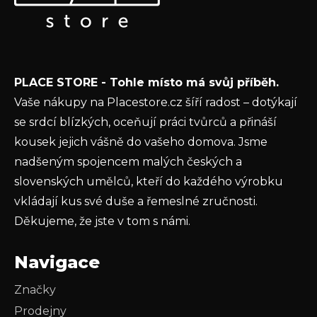
a
r
nových produktech na našem e-shopu.
t
v
k
E-mail
í
y
v
Vložením e-mailu souhlasíte s
podmínkami
ý
PLACE STORE - Tohle místo má svůj příběh.
ochrany osobních údajů
p
Vaše nákupy na Placestore.cz šíří radost – dotýkají
i
PŘIHLÁSIT SE
se srdcí blízkých, oceňují práci tvůrců a přináší
s
u
kousek jejich vášně do vašeho domova. Jsme
nadšeným spojencem malých českých a
slovenských umělců, kteří do každého výrobku
vkládají kus své duše a řemeslné zručnosti.
Děkujeme, že jste v tom s námi.
Navigace
Značky
Prodejny