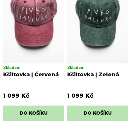
r
s
o
p
d
r
u
o
k
d
t
u
ů
k
t
ů
Skladem
Skladem
Kšiltovka | Červená
Kšiltovka | Zelená
1 099 Kč
1 099 Kč
DO KOŠÍKU
DO KOŠÍKU