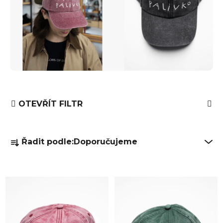
OTEVŘÍT FILTR
Ř
Řadit podle:
Doporučujeme
a
z
e
V
n
ý
í
p
p
i