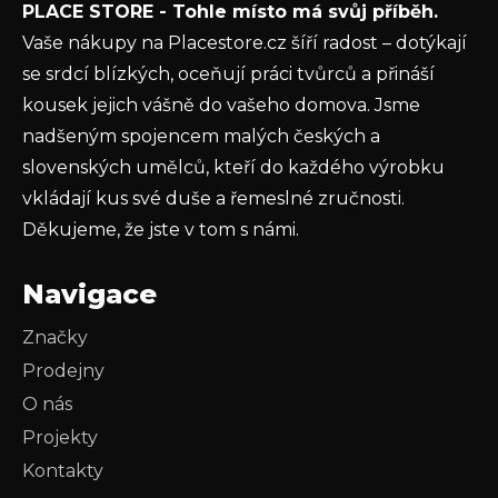
ý
PLACE STORE - Tohle místo má svůj příběh.
ochrany osobních údajů
p
Vaše nákupy na Placestore.cz šíří radost – dotýkají
i
PŘIHLÁSIT SE
se srdcí blízkých, oceňují práci tvůrců a přináší
s
u
kousek jejich vášně do vašeho domova. Jsme
nadšeným spojencem malých českých a
slovenských umělců, kteří do každého výrobku
vkládají kus své duše a řemeslné zručnosti.
Děkujeme, že jste v tom s námi.
Navigace
Značky
Prodejny
O nás
Projekty
Kontakty