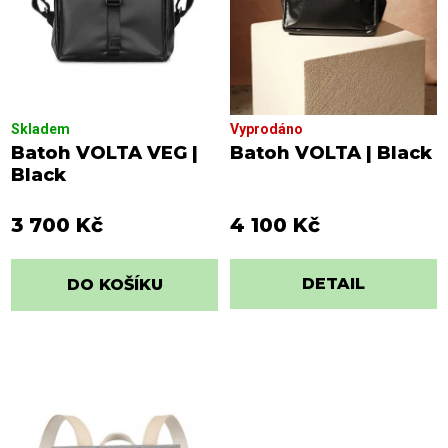
k
d
t
u
ů
k
t
ů
Skladem
Vyprodáno
Batoh VOLTA VEG |
Batoh VOLTA | Black
Black
3 700 Kč
4 100 Kč
DETAIL
DO KOŠÍKU