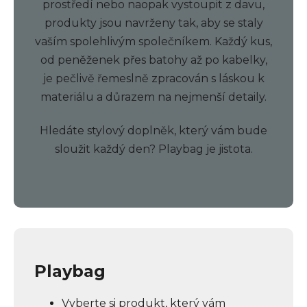
prostředí nebo naopak vystoupit z davu,
produkty jsou navrženy tak, aby se staly
vaším spolehlivým společníkem. Každý kus,
od peněženek přes batohy až po kabelky,
je pečlivě řemeslně zpracován s láskou k
materiálu a důrazem na nejmenší detaily.
Hledáte stylový doplněk, který vám bude
sloužit každý den? Playbag je jistota.
Playbag
Vyberte si produkt, který vám