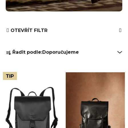
OTEVŘÍT FILTR
Ř
Řadit podle:
Doporučujeme
a
z
e
V
TIP
n
ý
í
p
p
i
r
s
o
p
d
r
u
o