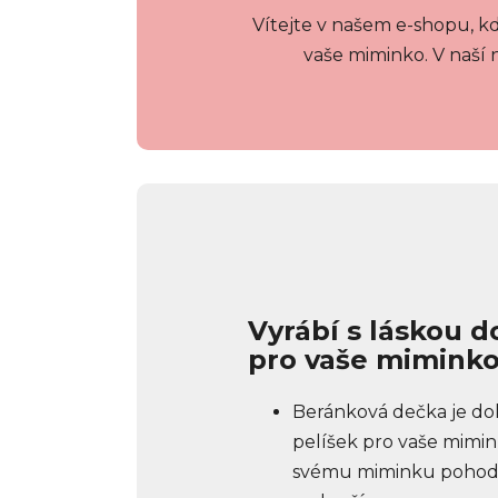
Vítejte v našem e-shopu, 
vaše miminko. V naší 
Vyrábí s láskou d
pro vaše mimink
Beránková dečka je do
pelíšek pro vaše mimin
svému miminku pohodlí