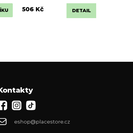
506 Kč
ÍKU
DETAIL
Kontakty
eshop@placestore.cz