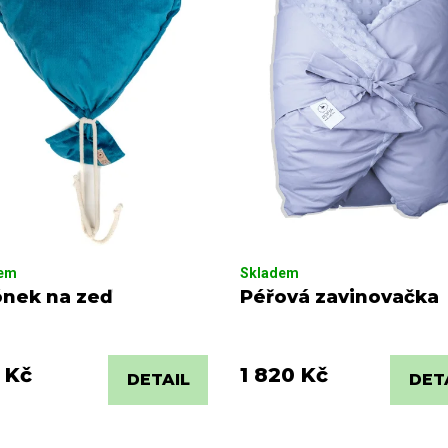
dem
Skladem
ónek na zeď
Péřová zavinovačka
 Kč
1 820 Kč
DETAIL
DET