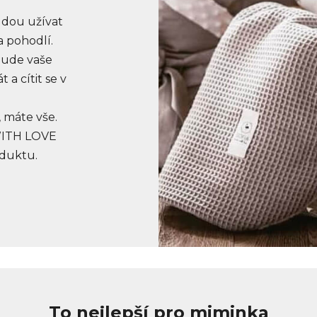
udou užívat
a pohodlí.
ude vaše
 a cítit se v
, máte vše.
WITH LOVE
oduktu.
To nejlepší pro miminka