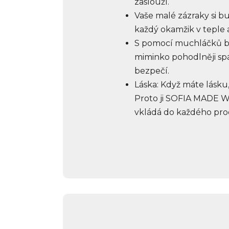
zaslouží.
Vaše malé zázraky si b
každý okamžik v teple 
S pomocí muchláčků b
miminko pohodlněji spát
bezpečí.
Láska: Když máte lásku
Proto ji SOFIA MADE 
vkládá do každého pr