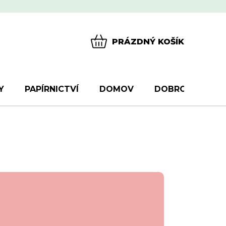
PRÁZDNÝ KOŠÍK
NÁKUPNÍ
KOŠÍK
Y
PAPÍRNICTVÍ
DOMOV
DOBROTY
D