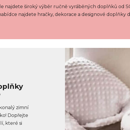
kde najdete široký výběr ručně vyráběných doplňků o
nabídce najdete hračky, dekorace a designové doplňky 
oplňky
o
konalý zimní
ko! Dopřejte
, které si