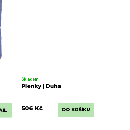
Skladem
Plenky | Duha
506 Kč
DO KOŠÍKU
AIL