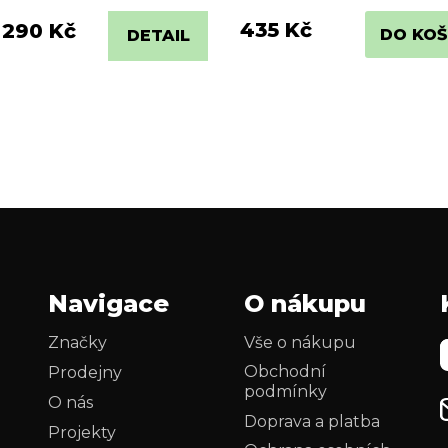
435 Kč
 290 Kč
DO KOŠ
DETAIL
O
v
l
á
d
a
c
í
p
r
Navigace
O nákupu
v
k
Značky
Vše o nákupu
y
Obchodní
Prodejny
v
podmínky
ý
O nás
p
Doprava a platba
Projekty
i