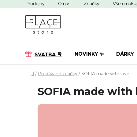
Přejít
Prodejny
O nás
Značky
Vše o nák
na
obsah
NOVINKY ✨
DÁRKY
SVATBA 🥂
Domů
/
Prodávané značky
/
SOFIA made with love
SOFIA made with 