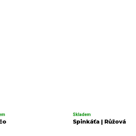
dem
Skladem
čo
Spinkáťa | Růžová