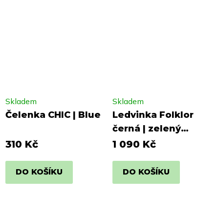
Skladem
Skladem
Čelenka CHIC | Blue
Ledvinka Folklor
černá | zelený
popruh, zelený
310 Kč
1 090 Kč
nápis
DO KOŠÍKU
DO KOŠÍKU