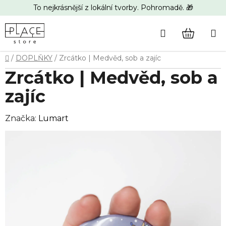
Přejít
To nejkrásnější z lokální tvorby. Pohromadě. 🎁
na
obsah
Hledat
NÁKUP
Domů
/
DOPLŇKY
/
Zrcátko | Medvěd, sob a zajíc
KOŠÍK
Zrcátko | Medvěd, sob a
zajíc
Značka:
Lumart