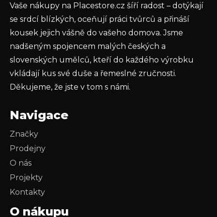
Vaše nákupy na Placestore.cz šíří radost – dotýkají
PŘIHLÁSIT SE
se srdcí blízkých, oceňují práci tvůrců a přináší
kousek jejich vášně do vašeho domova. Jsme
nadšeným spojencem malých českých a
slovenských umělců, kteří do každého výrobku
vkládají kus své duše a řemeslné zručnosti.
Děkujeme, že jste v tom s námi.
Navigace
Značky
Prodejny
O nás
Projekty
Kontakty
O nákupu