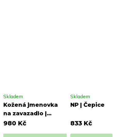
Skladem
Skladem
Kožená jmenovka
NP | Čepice
na zavazadlo |
Buttero
980 Kč
833 Kč