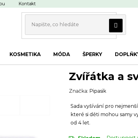
upu
Kontakt
KOSMETIKA
MÓDA
ŠPERKY
DOPLŇK
Zvířátka a s
Značka:
Pipasik
Sada vyšívání pro nejmenší
které si děti mohou samy vyš
od 4 let.
Dostupnost 