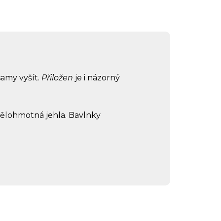
samy vyšít.
Přiložen
je i názorný
umělohmotná jehla. Bavlnky