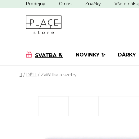
Přejít
Prodejny
O nás
Značky
Vše o nák
na
obsah
NOVINKY ✨
DÁRKY
SVATBA 🥂
Domů
/
DĚTI
/
Zvířátka a svetry