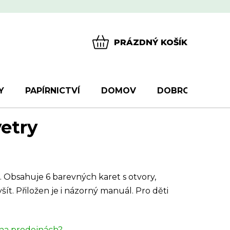
PRÁZDNÝ KOŠÍK
NÁKUPNÍ
KOŠÍK
Y
PAPÍRNICTVÍ
DOMOV
DOBROTY
D
vetry
. Obsahuje 6 barevných karet s otvory,
ít. Přiložen je i názorný manuál. Pro děti
na prodejnách?