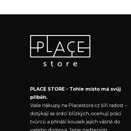
Z
Odebírat newsletter
á
p
Vložte svůj e-mail a my vám budeme zasílat
a
informace o nových produktech na našem e-
t
shopu.
í
E-mail
PLACE STORE - Tohle místo má svůj
Vložením e-mailu souhlasíte s
podmínkami
příběh.
ochrany osobních údajů
Vaše nákupy na Placestore.cz šíří radost –
dotýkají se srdcí blízkých, oceňují práci
PŘIHLÁSIT SE
tvůrců a přináší kousek jejich vášně do
vašeho domova. Jsme nadšeným