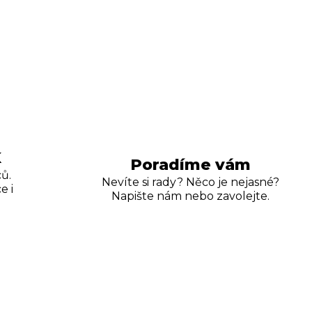
K
Poradíme vám
ů.
Nevíte si rady? Něco je nejasné?
e i
Napište nám nebo zavolejte.