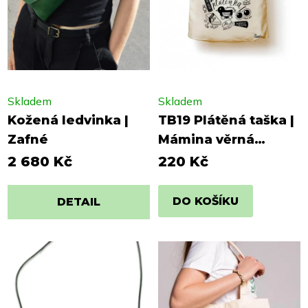
Skladem
Skladem
Kožená ledvinka |
TB19 Plátěná taška |
Zafné
Mámina věrná
plátěnka
2 680 Kč
220 Kč
DO KOŠÍKU
DETAIL