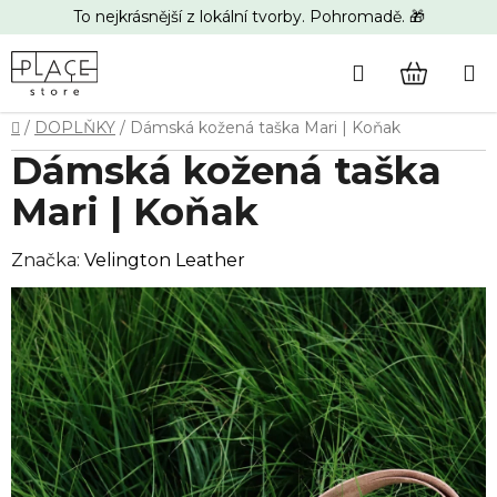
Přejít
To nejkrásnější z lokální tvorby. Pohromadě. 🎁
na
obsah
Hledat
NÁKUP
Domů
/
DOPLŇKY
/
Dámská kožená taška Mari | Koňak
KOŠÍK
Dámská kožená taška
Mari | Koňak
Značka:
Velington Leather