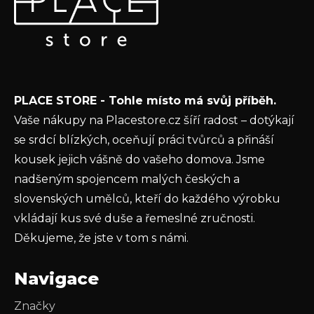
p
Vložte svůj e-mail a my vám budeme zasílat informace o
a
nových produktech na našem e-shopu.
t
E-mail
í
Vložením e-mailu souhlasíte s
podmínkami
PLACE STORE - Tohle místo má svůj příběh.
ochrany osobních údajů
Vaše nákupy na Placestore.cz šíří radost – dotýkají
PŘIHLÁSIT SE
se srdcí blízkých, oceňují práci tvůrců a přináší
kousek jejich vášně do vašeho domova. Jsme
nadšeným spojencem malých českých a
slovenských umělců, kteří do každého výrobku
vkládají kus své duše a řemeslné zručnosti.
Děkujeme, že jste v tom s námi.
Navigace
Značky