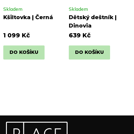
Skladem
Skladem
Kšiltovka | Černá
Dětský deštník |
Dinovia
1 099 Kč
639 Kč
DO KOŠÍKU
DO KOŠÍKU
Z
Odebírat newsletter
á