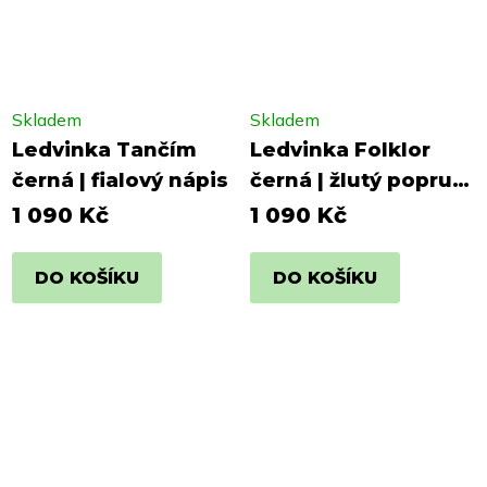
Skladem
Skladem
Ledvinka Tančím
Ledvinka Folklor
černá | fialový nápis
černá | žlutý popruh,
žlutý nápis
1 090 Kč
1 090 Kč
DO KOŠÍKU
DO KOŠÍKU