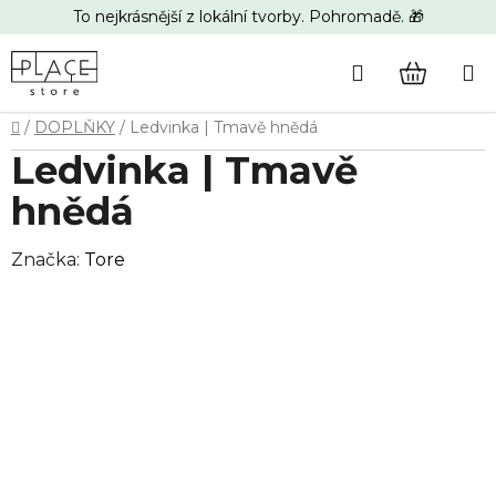
Přejít
To nejkrásnější z lokální tvorby. Pohromadě. 🎁
na
obsah
Hledat
NÁKUP
Domů
/
DOPLŇKY
/
Ledvinka | Tmavě hnědá
KOŠÍK
Ledvinka | Tmavě
hnědá
Značka:
Tore