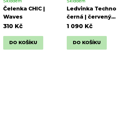
Skladem
Skladem
Čelenka CHIC |
Ledvinka Techno
Waves
černá | červený
nápis
310 Kč
1 090 Kč
DO KOŠÍKU
DO KOŠÍKU