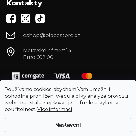
Kontakty
eshop@placestore.cz
Moravské náměstí 4,
Brno 602 00
Používáme cookies, abychom Vám umožnili
pohodlné prohlížení webu a díky analýze provozu
webu neustále zlepšovali jeho funkce, výkon a
použitelnost.
Více informací
Nastavení
Vytvořil Shoptet