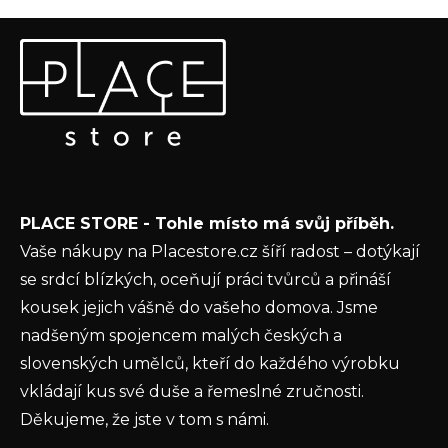
Z
Odebírat newsletter
á
p
Vložte svůj e-mail a my vám budeme zasílat informace o
a
nových produktech na našem e-shopu.
t
E-mail
í
Vložením e-mailu souhlasíte s
podmínkami
PLACE STORE - Tohle místo má svůj příběh.
ochrany osobních údajů
Vaše nákupy na Placestore.cz šíří radost – dotýkají
PŘIHLÁSIT SE
se srdcí blízkých, oceňují práci tvůrců a přináší
kousek jejich vášně do vašeho domova. Jsme
nadšeným spojencem malých českých a
slovenských umělců, kteří do každého výrobku
vkládají kus své duše a řemeslné zručnosti.
Děkujeme, že jste v tom s námi.