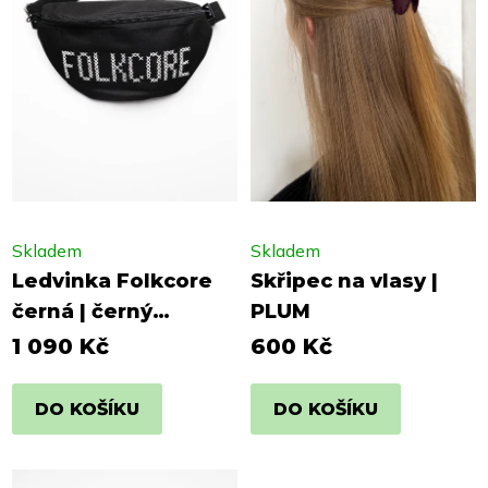
Skladem
Skladem
Ledvinka Folkcore
Skřipec na vlasy |
černá | černý
PLUM
popruh, bílý nápis
1 090 Kč
600 Kč
DO KOŠÍKU
DO KOŠÍKU