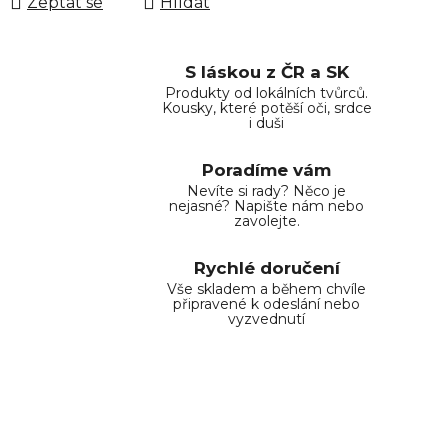
Zeptat se
Hlídat
S láskou z ČR a SK
Produkty od lokálních tvůrců.
Kousky, které potěší oči, srdce
i duši
Poradíme vám
Nevíte si rady? Něco je
nejasné? Napište nám nebo
zavolejte.
Rychlé doručení
Vše skladem a během chvíle
připravené k odeslání nebo
vyzvednutí