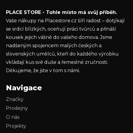
Vložením e-mailu souhlasíte s
podmínkami
PLACE STORE - Tohle místo má svůj příběh.
ochrany osobních údajů
Vaše nákupy na Placestore.cz šíří radost – dotýkají
PŘIHLÁSIT SE
se srdcí blízkých, oceňují práci tvůrců a přináší
kousek jejich vášně do vašeho domova. Jsme
nadšeným spojencem malých českých a
slovenských umělců, kteří do každého výrobku
vkládají kus své duše a řemeslné zručnosti.
Děkujeme, že jste v tom s námi.
Navigace
Značky
Prodejny
O nás
Projekty