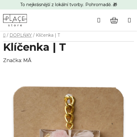
Přejít
To nejkrásnější z lokální tvorby. Pohromadě. 🎁
na
obsah
Hledat
NÁKUP
Domů
/
DOPLŇKY
/
Klíčenka | T
KOŠÍK
Klíčenka | T
Značka:
MĀ