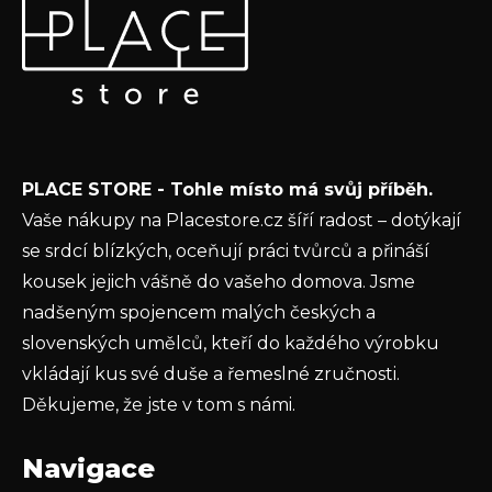
á
p
Vložte svůj e-mail a my vám budeme zasílat informace o
a
nových produktech na našem e-shopu.
t
E-mail
í
Vložením e-mailu souhlasíte s
podmínkami
PLACE STORE - Tohle místo má svůj příběh.
ochrany osobních údajů
Vaše nákupy na Placestore.cz šíří radost – dotýkají
PŘIHLÁSIT SE
se srdcí blízkých, oceňují práci tvůrců a přináší
kousek jejich vášně do vašeho domova. Jsme
nadšeným spojencem malých českých a
slovenských umělců, kteří do každého výrobku
vkládají kus své duše a řemeslné zručnosti.
Děkujeme, že jste v tom s námi.
Navigace