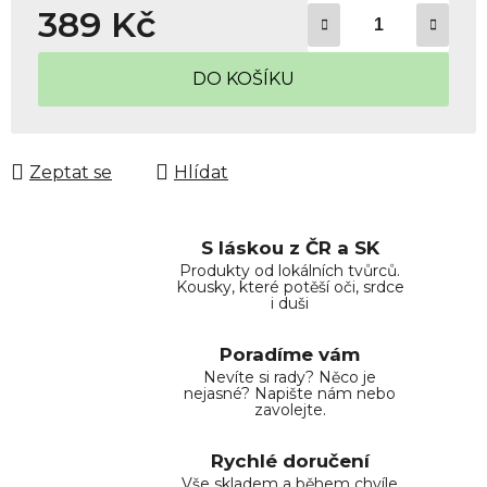
389 Kč
Měrná cena:
DO KOŠÍKU
Zeptat se
Hlídat
S láskou z ČR a SK
Produkty od lokálních tvůrců.
Kousky, které potěší oči, srdce
i duši
Poradíme vám
Nevíte si rady? Něco je
nejasné? Napište nám nebo
zavolejte.
Rychlé doručení
Vše skladem a během chvíle