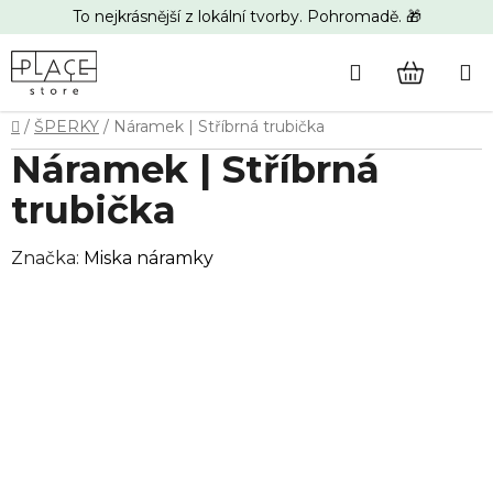
Přejít
To nejkrásnější z lokální tvorby. Pohromadě. 🎁
na
obsah
Hledat
NÁKUP
Domů
/
ŠPERKY
/
Náramek | Stříbrná trubička
KOŠÍK
Náramek | Stříbrná
trubička
Značka:
Miska náramky