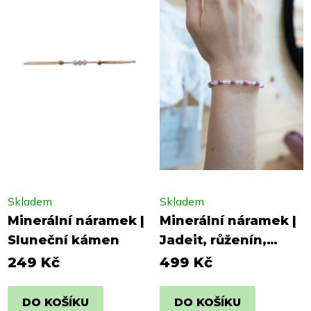
Skladem
Skladem
Minerální náramek |
Minerální náramek |
Sluneční kámen
Jadeit, růženín,
rodochrozit
249 Kč
499 Kč
DO KOŠÍKU
DO KOŠÍKU