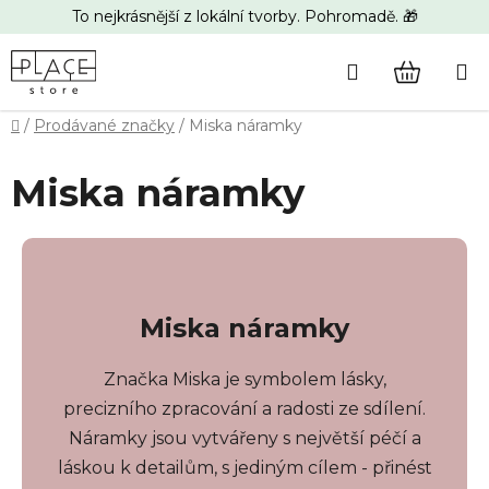
Přejít
To nejkrásnější z lokální tvorby. Pohromadě. 🎁
na
obsah
Hledat
NÁKUP
Domů
/
Prodávané značky
/
Miska náramky
KOŠÍK
Miska náramky
Miska náramky
Značka Miska je symbolem lásky,
precizního zpracování a radosti ze sdílení.
Náramky jsou vytvářeny s největší péčí a
láskou k detailům, s jediným cílem - přinést