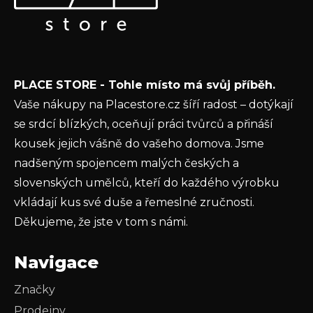
a
nových produktech na našem e-shopu.
v
t
ý
E-mail
í
p
i
s
Vložením e-mailu souhlasíte s
podmínkami
PLACE STORE - Tohle místo má svůj příběh.
u
ochrany osobních údajů
Vaše nákupy na Placestore.cz šíří radost – dotýkají
PŘIHLÁSIT SE
se srdcí blízkých, oceňují práci tvůrců a přináší
kousek jejich vášně do vašeho domova. Jsme
nadšeným spojencem malých českých a
slovenských umělců, kteří do každého výrobku
vkládají kus své duše a řemeslné zručnosti.
Děkujeme, že jste v tom s námi.
Navigace
Značky
Prodejny