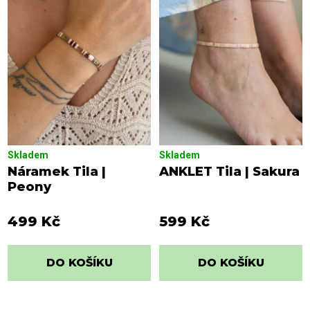
s
o
p
d
r
u
o
k
d
t
u
ů
k
t
ů
Skladem
Skladem
Náramek Tila |
ANKLET Tila | Sakura
Peony
499 Kč
599 Kč
DO KOŠÍKU
DO KOŠÍKU