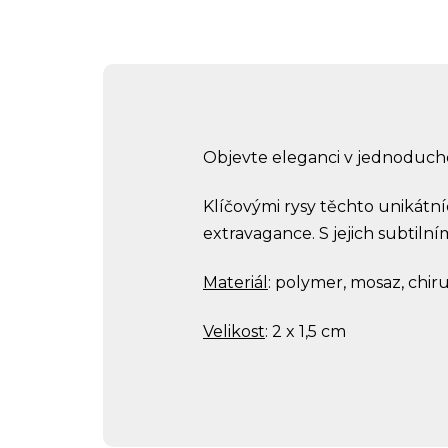
Objevte eleganci v jednoduch
Klíčovými rysy těchto unikátn
extravagance. S jejich subtiln
Materiál
: polymer, mosaz, chir
Velikost
: 2 x 1,5 cm