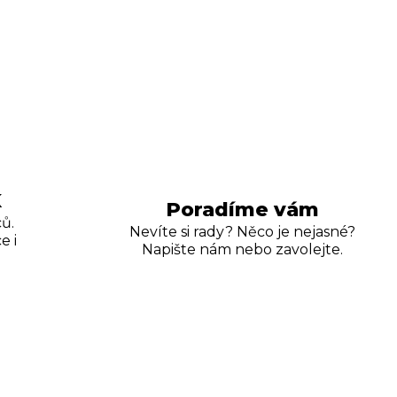
K
Poradíme vám
ů.
Nevíte si rady? Něco je nejasné?
e i
Napište nám nebo zavolejte.