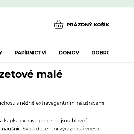
PRÁZDNÝ KOŠÍK
NÁKUPNÍ
KOŠÍK
Y
PAPÍRNICTVÍ
DOMOV
DOBROTY
D
zetové malé
uchosti s něžně extravagantními náušnicemi
r a kapka extravagance, to jsou hlavní
ch náušnic. Svou decentní výrazností vnesou