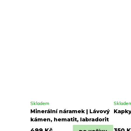
Skladem
Sklade
Minerální náramek | Lávový
Kapky
kámen, hematit, labradorit
499 Kč
350 K