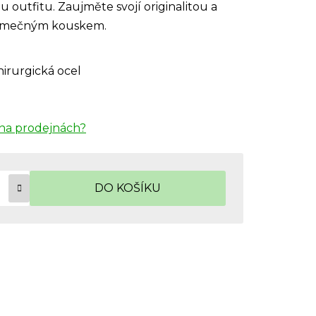
outfitu. Zaujměte svojí originalitou a
ýjimečným kouskem.
hirurgická ocel
na prodejnách?
DO KOŠÍKU