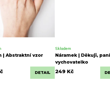
m
Skladem
 | Abstraktní vzor
Náramek | Děkuji, pan
vychovatelko
č
249 Kč
DETAIL
DE