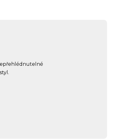
 nepřehlédnutelné
tyl.