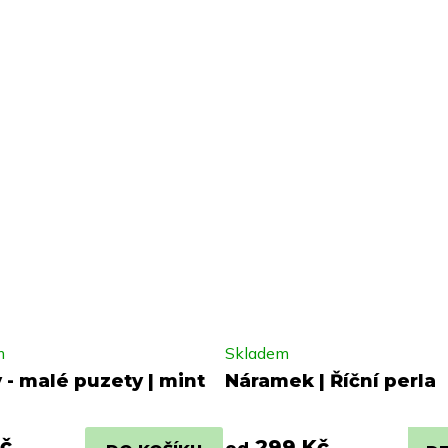
m
Skladem
 - malé puzety | mint
Náramek | Říční perla
č
299 Kč