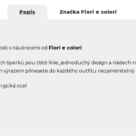
Popis
Značka
Fiori e colori
osti s náušnicemi od
Fiori e colori
.
ích šperků jsou čisté linie, jednoduchý design a nádech
ím výrazem přinesete do každého outfitu nezaměnitelný s
urgická ocel