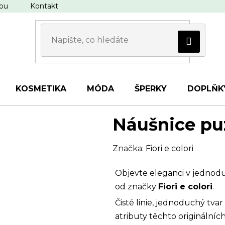
upu
Kontakt
KOSMETIKA
MÓDA
ŠPERKY
DOPLŇK
Náušnice pu
Značka:
Fiori e colori
Objevte eleganci v jednod
od značky
Fiori e colori
.
Čisté linie, jednoduchý tva
atributy těchto originální