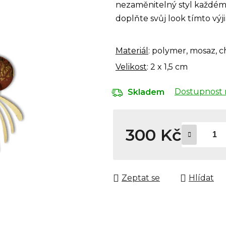
nezaměnitelný styl každému 
doplňte svůj look tímto v
Materiál
: polymer, mosaz, c
Velikost
: 2 x 1,5 cm
Dostupnost 
Skladem
300 Kč
Měrná cena:
Zeptat se
Hlídat