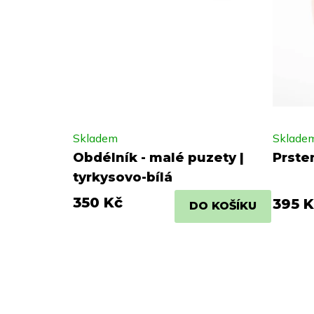
Skladem
Sklade
Obdélník - malé puzety |
Prsten
tyrkysovo-bílá
350 Kč
395 K
DO KOŠÍKU