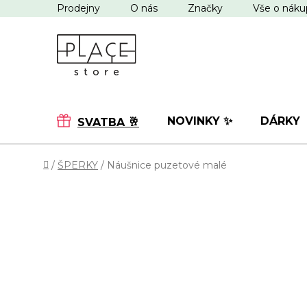
Přejít
Prodejny
O nás
Značky
Vše o nák
na
obsah
NOVINKY ✨
DÁRKY
SVATBA 🥂
Domů
/
ŠPERKY
/
Náušnice puzetové malé