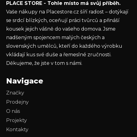
PLACE STORE - Tohle místo má svůj příběh.
ochrany osobních údajů
Vaše nákupy na Placestore.cz šíří radost – dotýkají
PŘIHLÁSIT SE
se srdcí blízkých, oceňují práci tvůrců a přináší
kousek jejich vášně do vašeho domova. Jsme
nadšeným spojencem malých českých a
slovenských umělců, kteří do každého výrobku
vkládají kus své duše a řemeslné zručnosti.
Děkujeme, že jste v tom s námi.
Navigace
Značky
Prodejny
O nás
Projekty
Kontakty