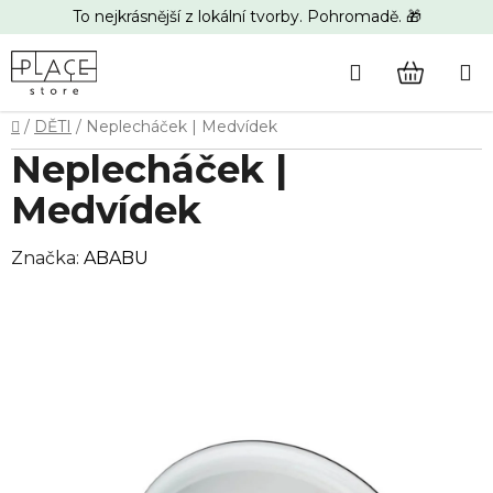
Přejít
To nejkrásnější z lokální tvorby. Pohromadě. 🎁
na
obsah
Hledat
NÁKUP
Domů
/
DĚTI
/
Neplecháček | Medvídek
KOŠÍK
Neplecháček |
Medvídek
Značka:
ABABU