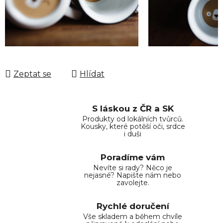
Zeptat se
Hlídat
S láskou z ČR a SK
Produkty od lokálních tvůrců.
Kousky, které potěší oči, srdce
i duši
Poradíme vám
Nevíte si rady? Něco je
nejasné? Napište nám nebo
zavolejte.
Rychlé doručení
Vše skladem a během chvíle