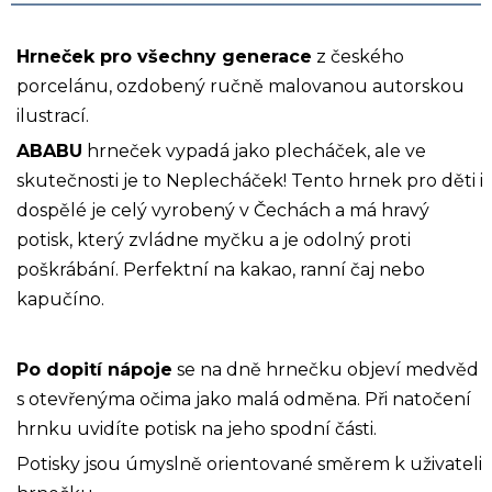
Hrneček pro všechny generace
z českého
porcelánu, ozdobený ručně malovanou autorskou
ilustrací.
ABABU
hrneček vypadá jako plecháček, ale ve
skutečnosti je to Neplecháček! Tento hrnek pro děti i
dospělé je celý vyrobený v Čechách a má hravý
potisk, který zvládne myčku a je odolný proti
poškrábání. Perfektní na kakao, ranní čaj nebo
kapučíno.
Po dopití nápoje
se na dně hrnečku objeví medvěd
s otevřenýma očima jako malá odměna. Při natočení
hrnku uvidíte potisk na jeho spodní části.
Potisky jsou úmyslně orientované směrem k uživateli