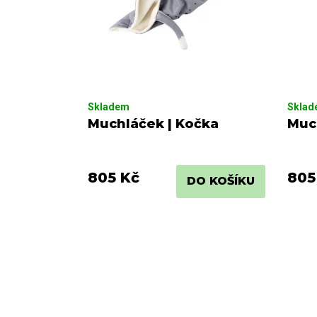
u
ů
k
t
ů
Skladem
Skla
Muchláček | Kočka
Muc
805 Kč
805
DO KOŠÍKU