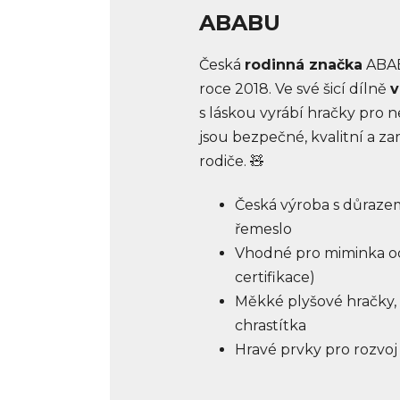
ABABU
Česká
rodinná značka
ABAB
roce 2018. Ve své šicí dílně
v
s láskou vyrábí hračky pro n
jsou bezpečné, kvalitní a zamil
rodiče. 🧸
Česká výroba s důraze
řemeslo
Vhodné pro miminka od
certifikace)
Měkké plyšové hračky,
chrastítka
Hravé prvky pro rozvoj