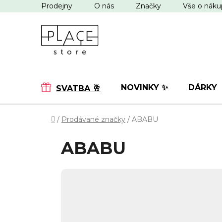
Přejít
Prodejny
O nás
Značky
Vše o nák
na
obsah
NOVINKY ✨
DÁRKY
SVATBA 🥂
Domů
/
Prodávané značky
/
ABABU
ABABU