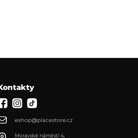
Kontakty
eshop@placestore.cz
Moravské náměstí 4,