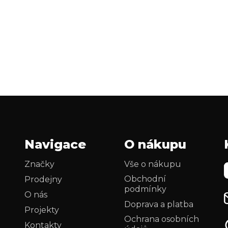
O
v
l
á
d
a
c
í
p
r
Navigace
O nákupu
v
k
Značky
Vše o nákupu
y
Obchodní
Prodejny
v
podmínky
ý
O nás
p
Doprava a platba
Projekty
i
Ochrana osobních
Kontakty
s