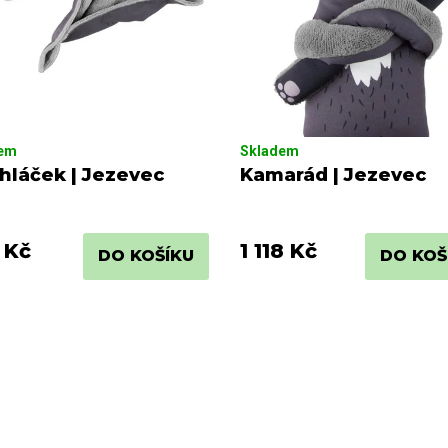
dem
Skladem
hláček | Jezevec
Kamarád | Jezevec
 Kč
1 118 Kč
DO KOŠÍKU
DO KOŠ