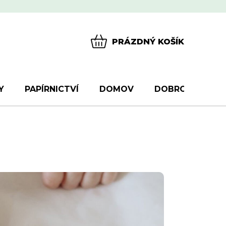
PRÁZDNÝ KOŠÍK
NÁKUPNÍ
KOŠÍK
Y
PAPÍRNICTVÍ
DOMOV
DOBROTY
D