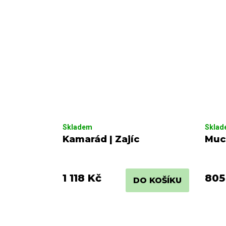
Skladem
Skla
Kamarád | Zajíc
Muc
1 118 Kč
805
DO KOŠÍKU