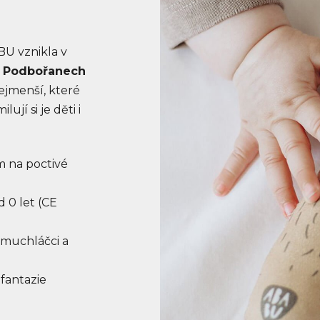
U vznikla v
 Podbořanech
ejmenší, které
ují si je děti i
m na poctivé
 0 let (CE
 muchláčci a
 fantazie