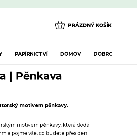
PRÁZDNÝ KOŠÍK
NÁKUPNÍ
KOŠÍK
Y
PAPÍRNICTVÍ
DOMOV
DOBROTY
D
a | Pěnkava
autorský motivem pěnkavy.
torským motivem pěnkavy, která dodá
rm a pojme vše, co budete přes den