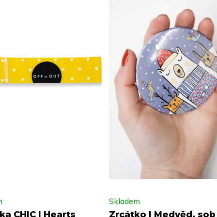
m
Skladem
ka CHIC | Hearts
Zrcátko | Medvěd, sob