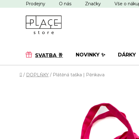
Přejít
Prodejny
O nás
Značky
Vše o nák
na
obsah
NOVINKY ✨
DÁRKY
SVATBA 🥂
Domů
/
DOPLŇKY
/
Plátěná taška | Pěnkava