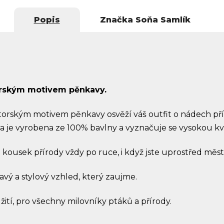
Popis
Značka
Soňa Samlík
torským motivem pěnkavy.
utorským motivem pěnkavy osvěží váš outfit o nádech př
a je vyrobena ze 100% bavlny a vyznačuje se vysokou kva
kousek přírody vždy po ruce, i když jste uprostřed měst
vý a stylový vzhled, který zaujme.
tí, pro všechny milovníky ptáků a přírody.