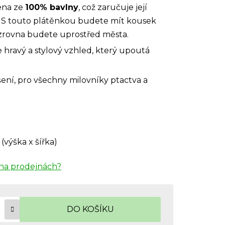
ena ze
100% bavlny
, což zaručuje její
. S touto plátěnkou budete mít kousek
ž zrovna budete uprostřed města.
 hravý a stylový vzhled, který upoutá
ení, pro všechny milovníky ptactva a
 (výška x šířka)
na prodejnách?
DO KOŠÍKU