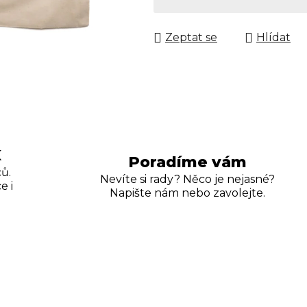
Měrná cena:
Zeptat se
Hlídat
K
Poradíme vám
ů.
Nevíte si rady? Něco je nejasné?
e i
Napište nám nebo zavolejte.