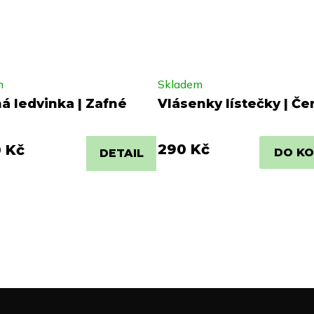
m
Skladem
á ledvinka | Zafné
Vlásenky lístečky | Č
290 Kč
 Kč
DO KO
DETAIL