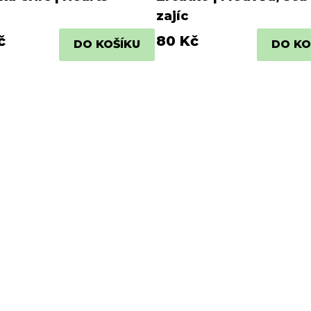
zajíc
č
80 Kč
DO KOŠÍKU
DO KO