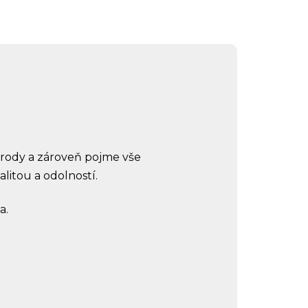
írody a zároveň pojme vše
litou a odolností.
a.