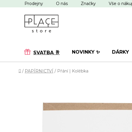
Přejít
Prodejny
O nás
Značky
Vše o nák
na
obsah
NOVINKY ✨
DÁRKY
SVATBA 🥂
Domů
/
PAPÍRNICTVÍ
/
Přání | Kolébka