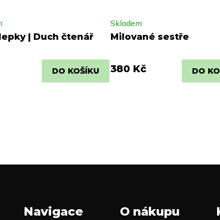
m
Skladem
epky | Duch čtenář
Milované sestře
380 Kč
DO KOŠÍKU
DO KO
Navigace
O nákupu