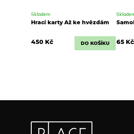
Skladem
Sklade
Hrací karty Až ke hvězdám
Samol
450 Kč
65 Kč
DO KOŠÍKU
Z
Odebírat newsletter
á