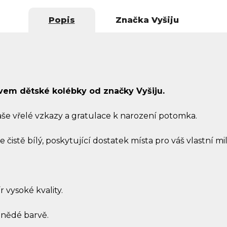
Popis
Značka
Vyšiju
ivem dětské kolébky od značky Vyšiju.
še vřelé vzkazy a gratulace k narození potomka.
je čistě bílý, poskytující dostatek místa pro váš vlastní m
r vysoké kvality.
hnědé barvě.