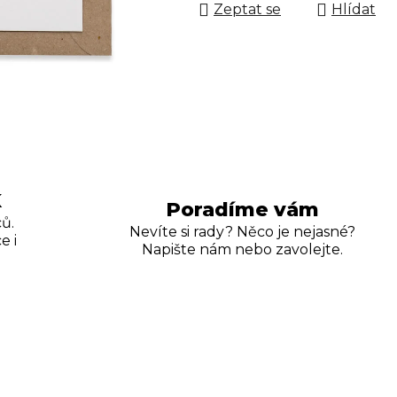
Zeptat se
Hlídat
K
Poradíme vám
ů.
Nevíte si rady? Něco je nejasné?
e i
Napište nám nebo zavolejte.