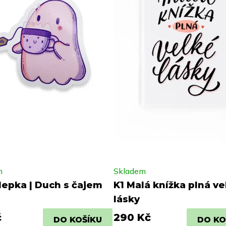
m
Skladem
epka | Duch s čajem
K1 Malá knížka plná ve
lásky
č
290 Kč
DO KOŠÍKU
DO KO