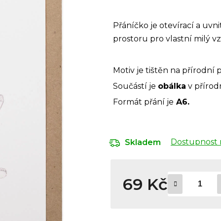
Přáníčko je otevírací a uvni
prostoru pro vlastní milý v
Motiv je tištěn na přírodní p
Součástí je
obálka
v přírod
Formát přání je
A6.
Dostupnost 
Skladem
69 Kč
Měrná cena: