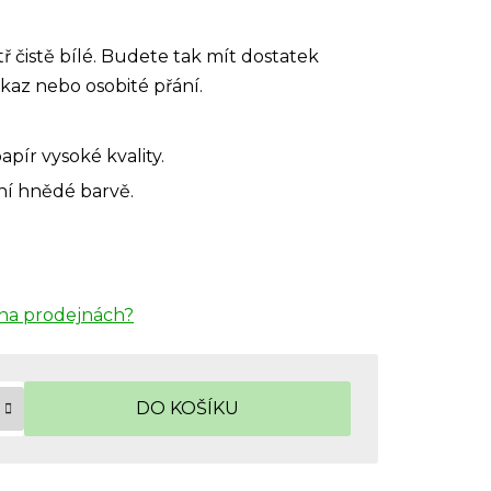
tř čistě bílé. Budete tak mít dostatek
zkaz nebo osobité přání.
apír vysoké kvality.
ní hnědé barvě.
na prodejnách?
DO KOŠÍKU