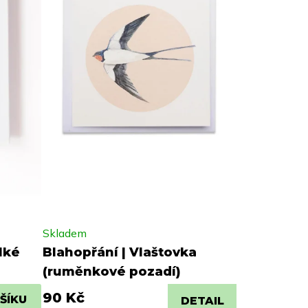
Skladem
lké
Blahopřání | Vlaštovka
(ruměnkové pozadí)
90 Kč
ŠÍKU
DETAIL