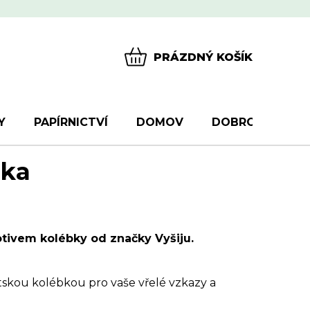
PRÁZDNÝ KOŠÍK
NÁKUPNÍ
KOŠÍK
Y
PAPÍRNICTVÍ
DOMOV
DOBROTY
D
bka
tivem kolébky od značky Vyšiju.
ětskou kolébkou pro vaše vřelé vzkazy a