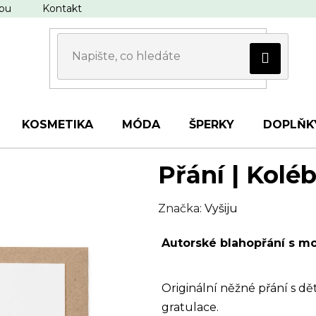
upu
Kontakt
KOSMETIKA
MÓDA
ŠPERKY
DOPLŇK
Přání | Kolé
Značka:
Vyšiju
Autorské blahopřání s mo
Originální něžné přání s d
gratulace.