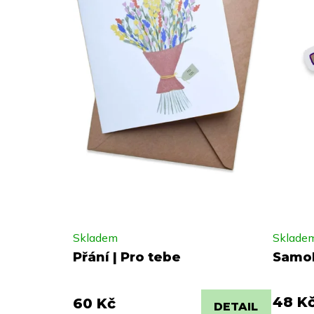
Skladem
Sklade
Přání | Pro tebe
Samol
48 K
60 Kč
DETAIL