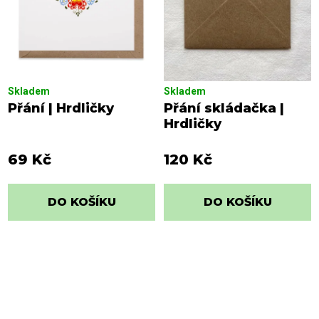
k
d
t
u
ů
k
t
ů
Skladem
Skladem
Přání | Hrdličky
Přání skládačka |
Hrdličky
69 Kč
120 Kč
DO KOŠÍKU
DO KOŠÍKU