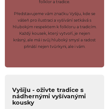
folklor a tradice.
Představujeme vám značku Vyšiju, kde se
vášeň pro ilustraci a vyšívání setkává s
hlubokým respektem k folkloru a tradicím.
Každý kousek, který vytvoří, je nejen
krásný, ale má i svůj hluboký smysl a radost
přináší nejen tvůrkyni, ale i vám.
Vyšiju - oživte tradice s
nádhernými vyšívanými
kousky