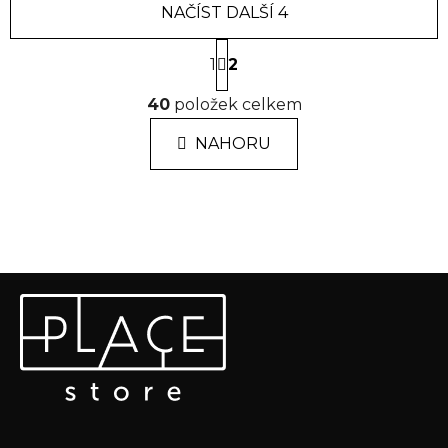
NAČÍST DALŠÍ 4
S
1
t
2
r
O
á
40
položek celkem
v
n
l
k
NAHORU
á
o
d
v
a
á
n
c
í
í
p
Z
r
Odebírat newsletter
á
v
k
p
Vložte svůj e-mail a my vám budeme zasílat informace o
y
a
nových produktech na našem e-shopu.
v
t
ý
E-mail
í
p
i