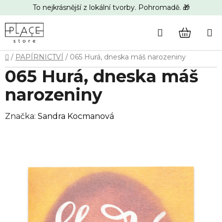
Přejít
To nejkrásnější z lokální tvorby. Pohromadě. 🎁
na
obsah
Hledat
NÁKUP
Domů
/
PAPÍRNICTVÍ
/
065 Hurá, dneska máš narozeniny
KOŠÍK
065 Hurá, dneska máš
narozeniny
Značka:
Sandra Kocmanová