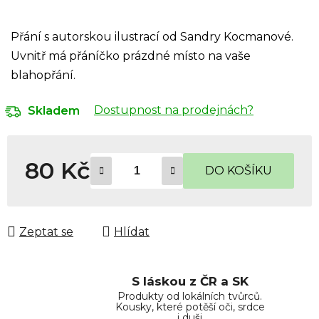
Přání s autorskou ilustrací od Sandry Kocmanové.
Uvnitř má přáníčko prázdné místo na vaše
blahopřání.
Dostupnost na prodejnách?
Skladem
80 Kč
DO KOŠÍKU
Měrná cena:
Zeptat se
Hlídat
S láskou z ČR a SK
Produkty od lokálních tvůrců.
Kousky, které potěší oči, srdce
i duši