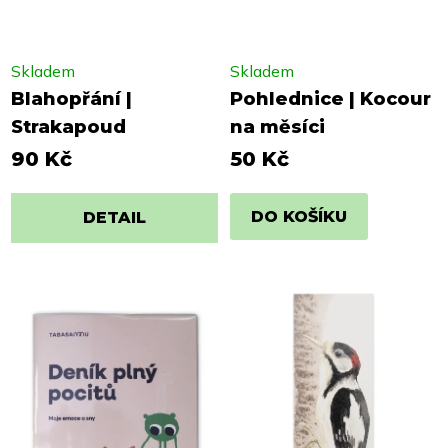
Skladem
Skladem
Blahopřání |
Pohlednice | Kocour
Strakapoud
na měsíci
90 Kč
50 Kč
DO KOŠÍKU
DETAIL