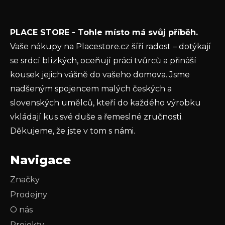
í
Vložením e-mailu souhlasíte s
podmínkami
PLACE STORE - Tohle místo má svůj příběh.
ochrany osobních údajů
Vaše nákupy na Placestore.cz šíří radost – dotýkají
PŘIHLÁSIT SE
se srdcí blízkých, oceňují práci tvůrců a přináší
kousek jejich vášně do vašeho domova. Jsme
nadšeným spojencem malých českých a
slovenských umělců, kteří do každého výrobku
vkládají kus své duše a řemeslné zručnosti.
Děkujeme, že jste v tom s námi.
Navigace
Značky
Prodejny
O nás
Projekty