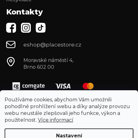
Kontakty
eshop@placestore.cz
Moravské náměstí 4,
Brno 602 00
Používáme cookies, abychom Vám umožnili
pohodlné prohlížení webu a díky analýze provozu
webu neustále zlepšovali jeho funkce, výkon a
použitelnost.
Více informací
Nastavení