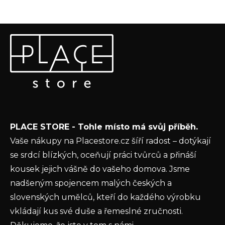
Z
Odebírat newsletter
á
p
Vložte svůj e-mail a my vám budeme zasílat informace o
a
nových produktech na našem e-shopu.
t
E-mail
í
Vložením e-mailu souhlasíte s
podmínkami
PLACE STORE - Tohle místo má svůj příběh.
ochrany osobních údajů
Vaše nákupy na Placestore.cz šíří radost – dotýkají
PŘIHLÁSIT SE
se srdcí blízkých, oceňují práci tvůrců a přináší
kousek jejich vášně do vašeho domova. Jsme
nadšeným spojencem malých českých a
slovenských umělců, kteří do každého výrobku
vkládají kus své duše a řemeslné zručnosti.