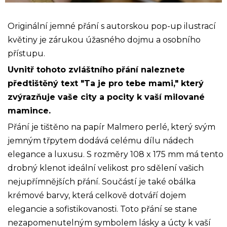
Originální jemné přání s autorskou pop-up ilustrací
květiny je zárukou úžasného dojmu a osobního
přístupu.
Uvnitř tohoto zvláštního přání naleznete
předtištěný text "Ta je pro tebe mami," který
zvýrazňuje vaše city a pocity k vaší milované
mamince.
Přání je tištěno na papír Malmero perlé, který svým
jemným třpytem dodává celému dílu nádech
elegance a luxusu. S rozměry 108 x 175 mm má tento
drobný klenot ideální velikost pro sdělení vašich
nejupřímnějších přání. Součástí je také obálka
krémové barvy, která celkově dotváří dojem
elegancie a sofistikovanosti. Toto přání se stane
nezapomenutelným symbolem lásky a úcty k vaší