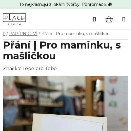
Přejít
To nejkrásnější z lokální tvorby. Pohromadě. 🎁
na
obsah
Hledat
NÁKUP
Domů
/
PAPÍRNICTVÍ
/
Přání | Pro maminku, s mašličkou
KOŠÍK
Přání | Pro maminku, s
mašličkou
Značka:
Tepe pro Tebe