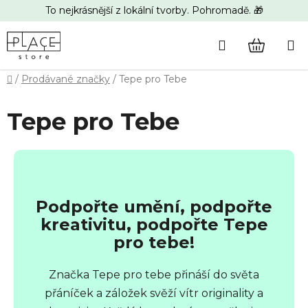
Přejít
To nejkrásnější z lokální tvorby. Pohromadě. 🎁
na
obsah
Hledat
NÁKUP
Domů
/
Prodávané značky
/
Tepe pro Tebe
KOŠÍK
Tepe pro Tebe
Podpořte umění, podpořte
kreativitu, podpořte Tepe
pro tebe!
Značka Tepe pro tebe přináší do světa
přáníček a záložek svěží vítr originality a