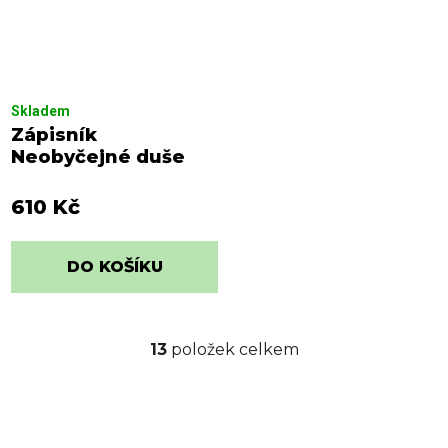
Skladem
Zápisník
Neobyčejné duše
610 Kč
DO KOŠÍKU
13
položek celkem
O
v
l
á
d