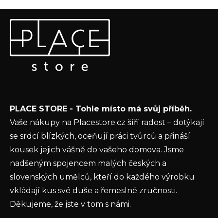
a
Z
c
Odebírat newsletter
á
í
p
p
Vložte svůj e-mail a my vám budeme zasílat informace o
a
r
nových produktech na našem e-shopu.
t
v
k
E-mail
í
y
v
Vložením e-mailu souhlasíte s
podmínkami
ý
PLACE STORE - Tohle místo má svůj příběh.
ochrany osobních údajů
p
Vaše nákupy na Placestore.cz šíří radost – dotýkají
i
PŘIHLÁSIT SE
se srdcí blízkých, oceňují práci tvůrců a přináší
s
u
kousek jejich vášně do vašeho domova. Jsme
nadšeným spojencem malých českých a
slovenských umělců, kteří do každého výrobku
vkládají kus své duše a řemeslné zručnosti.
Děkujeme, že jste v tom s námi.