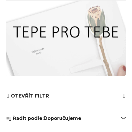
OTEVŘÍT FILTR
Ř
Řadit podle:
Doporučujeme
a
z