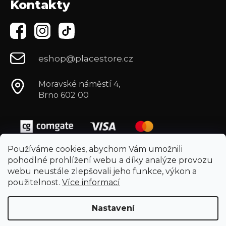
Kontakty
eshop@placestore.cz
Moravské náměstí 4,
Brno 602 00
Používáme cookies, abychom Vám umožnili
pohodlné prohlížení webu a díky analýze provozu
webu neustále zlepšovali jeho funkce, výkon a
použitelnost.
Více informací
Nastavení
Zajímá vás inspirace,
Vytvořil Shoptet
výhodné nabídky a