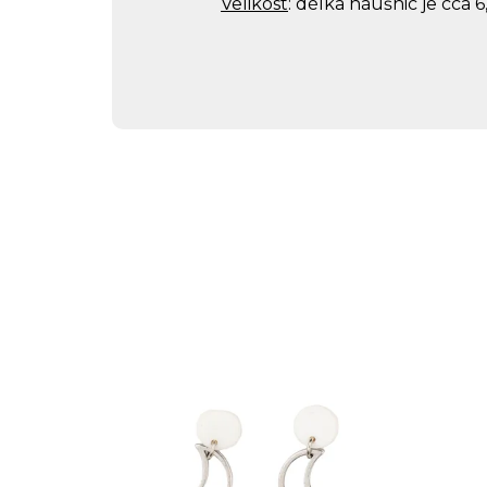
Velikost
:
délka náušnic je cca 6