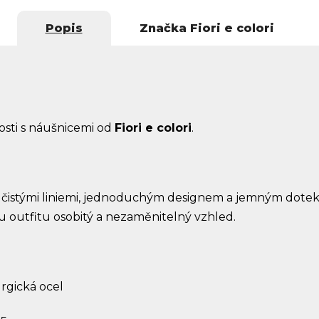
Popis
Značka
Fiori e colori
osti s náušnicemi od
Fiori e colori
.
jí čistými liniemi, jednoduchým designem a jemným dot
mu outfitu osobitý a nezaměnitelný vzhled.
urgická ocel