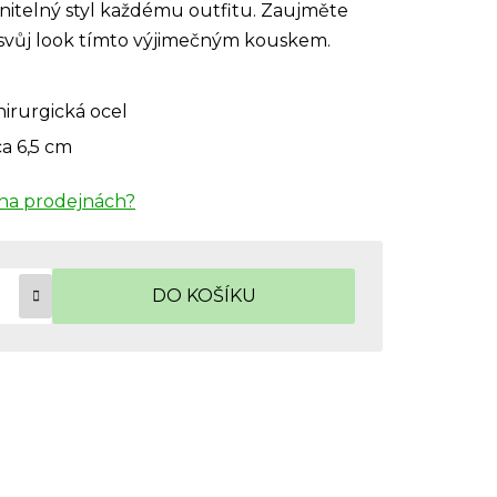
itelný styl každému outfitu. Zaujměte
e svůj look tímto výjimečným kouskem.
hirurgická ocel
ca 6,5 cm
na prodejnách?
DO KOŠÍKU