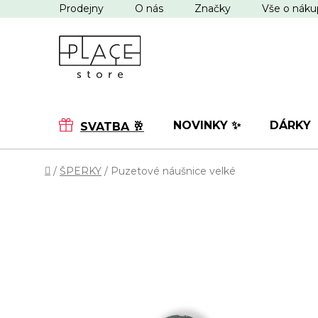
Přejít
Prodejny
O nás
Značky
Vše o nák
na
obsah
NOVINKY ✨
DÁRKY
SVATBA 🥂
Domů
/
ŠPERKY
/
Puzetové náušnice velké