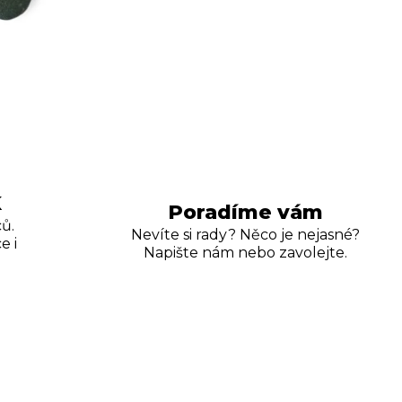
K
Poradíme vám
ů.
Nevíte si rady? Něco je nejasné?
e i
Napište nám nebo zavolejte.