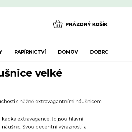
PRÁZDNÝ KOŠÍK
NÁKUPNÍ
KOŠÍK
Y
PAPÍRNICTVÍ
DOMOV
DOBROTY
D
ušnice velké
uchosti s něžně extravagantními náušnicemi
y a kapka extravagance, to jsou hlavní
h náušnic. Svou decentní výrazností a