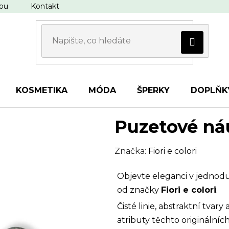
upu
Kontakt
KOSMETIKA
MÓDA
ŠPERKY
DOPLŇK
Puzetové ná
Značka:
Fiori e colori
Objevte eleganci v jednod
od značky
Fiori e colori
.
Čisté linie, abstraktní tvar
atributy těchto originálníc