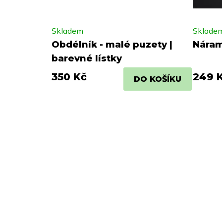
Skladem
Sklade
Obdélník - malé puzety |
Náram
barevné lístky
350 Kč
249 
DO KOŠÍKU