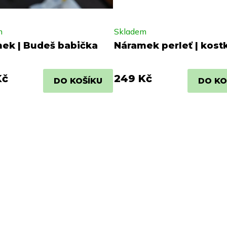
m
Skladem
ek | Budeš babička
Náramek perleť | kost
Kč
249 Kč
DO KOŠÍKU
DO KO