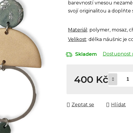
barevností vnesou nezaměn
svojí originalitou a doplňt
Materiál
: polymer, mosaz, c
Velikost
:
délka náušnic je c
Dostupnost 
Skladem
400 Kč
Měrná cena:
Zeptat se
Hlídat