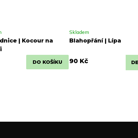
m
Skladem
dnice | Kocour na
Blahopřání | Lípa
i
90 Kč
DO KOŠÍKU
DE