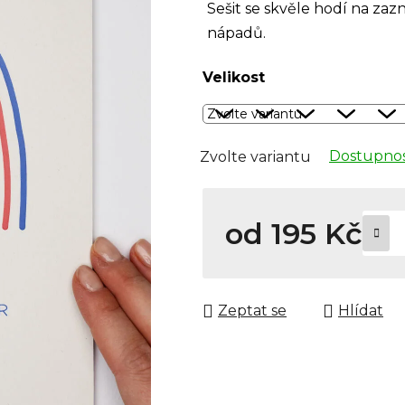
Sešit se skvěle hodí na za
nápadů.
Velikost
Dostupnos
Zvolte variantu
od
195 Kč
Měrná cena:
Zeptat se
Hlídat