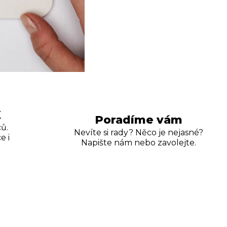
K
Poradíme vám
ů.
Nevíte si rady? Něco je nejasné?
e i
Napište nám nebo zavolejte.