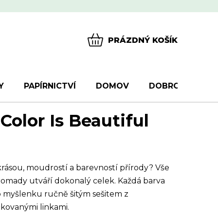
PRÁZDNÝ KOŠÍK
NÁKUPNÍ
KOŠÍK
Y
PAPÍRNICTVÍ
DOMOV
DOBROTY
D
 Color Is Beautiful
krásou, moudrostí a barevností přírody? Vše
hromady utváří dokonalý celek. Každá barva
o myšlenku ručně šitým sešitem z
kovanými linkami.