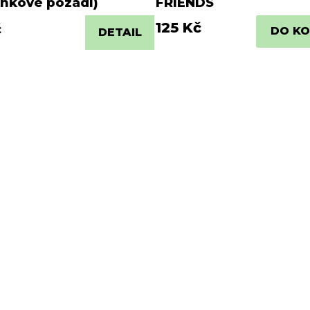
nkové pozadí)
FRIENDS
125 Kč
č
DO KO
DETAIL