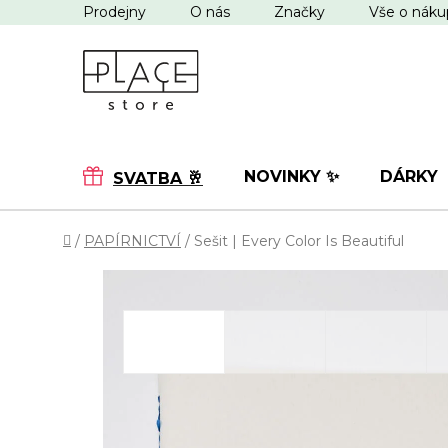
Přejít
Prodejny
O nás
Značky
Vše o nák
na
obsah
NOVINKY ✨
DÁRKY
SVATBA 🥂
Domů
/
PAPÍRNICTVÍ
/
Sešit | Every Color Is Beautiful