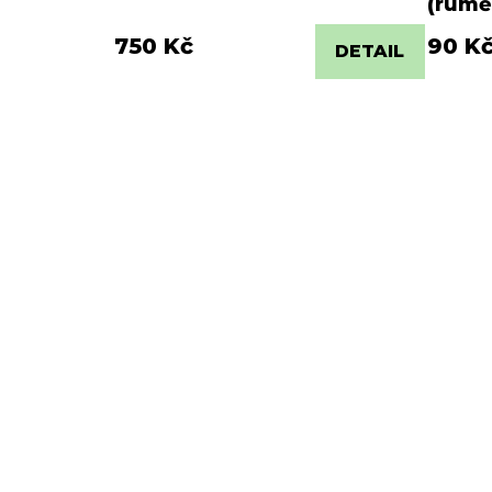
(rumě
750 Kč
90 K
DETAIL