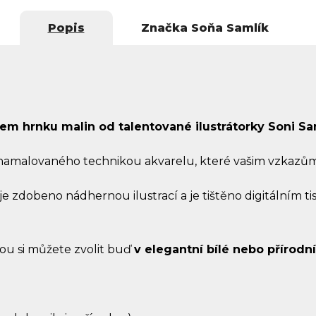
Popis
Značka
Soňa Samlík
em hrnku malin od talentované ilustrátorky Soni Sa
 namalovaného technikou akvarelu, které vašim vzkazů
 je zdobeno nádhernou ilustrací a je tištěno digitálním 
rou si můžete zvolit buď
v elegantní bílé nebo přírodn