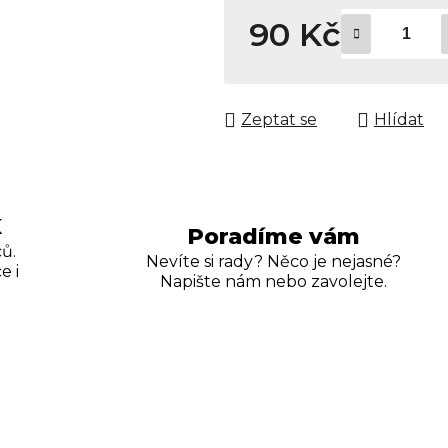
90 Kč
Měrná cena:
Zeptat se
Hlídat
K
Poradíme vám
ů.
Nevíte si rady? Něco je nejasné?
e i
Napište nám nebo zavolejte.