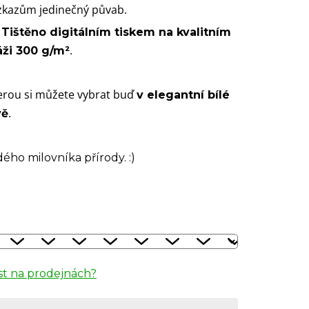
vzkazům jedinečný půvab.
.
Tištěno digitálním tiskem na kvalitním
.
áži 300 g/m²
terou si můžete vybrat buď
v elegantní bílé
.
vě
ého milovníka přírody. :)
t na prodejnách?