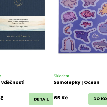
m
Skladem
 vděčnosti
Samolepky | Ocean
65 Kč
Kč
DO KO
DETAIL