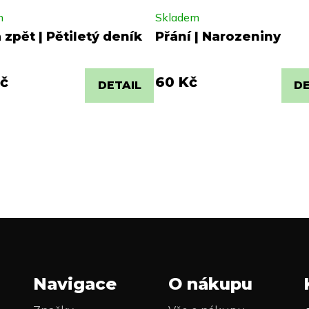
m
Skladem
zpět | Pětiletý deník
Přání | Narozeniny
č
60 Kč
DETAIL
DE
Navigace
O nákupu