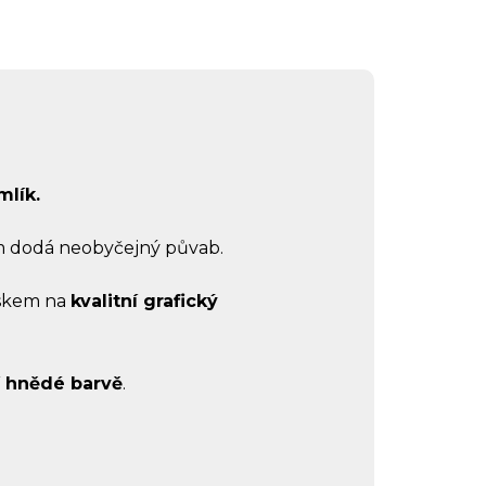
mlík.
m dodá neobyčejný půvab.
tiskem na
kvalitní grafický
í hnědé barvě
.