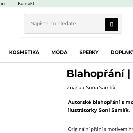
upu
Kontakt
KOSMETIKA
MÓDA
ŠPERKY
DOPLŇK
Blahopřání |
Značka:
Soňa Samlík
Autorské blahopřání s m
ilustrátorky Soni Samlík.
Originální přání s motivem 