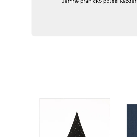
Jemné přáníčko potěší každého,