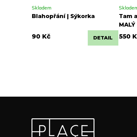
Skladem
Sklade
Blahopřání | Sýkorka
Tam a 
MALÝ
90 Kč
550 K
DETAIL
Z
Odebírat newsletter
á