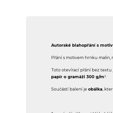
Autorské blahopřání s motiv
Přání s motivem hrnku malin,
Toto otevírací přání bez textu
papír o gramáži 300 g/m
².
Součástí balení je
obálka
, kte