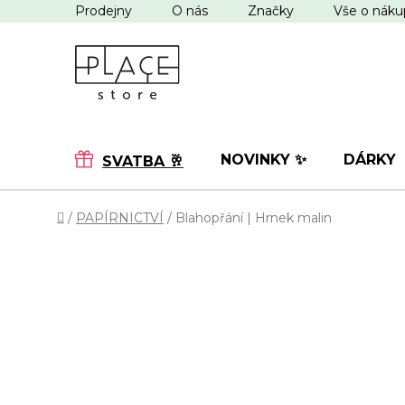
Přejít
Prodejny
O nás
Značky
Vše o nák
na
obsah
NOVINKY ✨
DÁRKY
SVATBA 🥂
Domů
/
PAPÍRNICTVÍ
/
Blahopřání | Hrnek malin