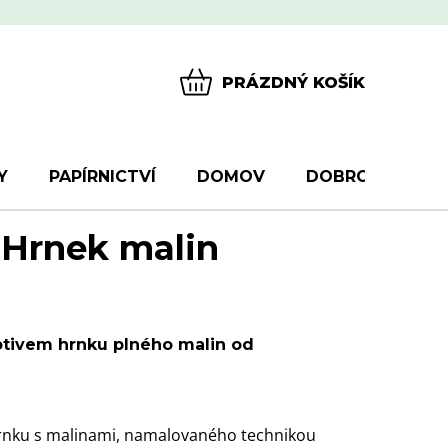
PRÁZDNÝ KOŠÍK
NÁKUPNÍ
KOŠÍK
Y
PAPÍRNICTVÍ
DOMOV
DOBROTY
D
 Hrnek malin
otivem hrnku plného malin od
hrnku s malinami, namalovaného technikou