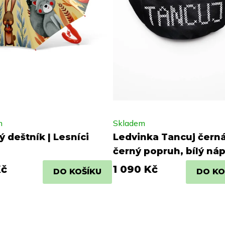
m
Skladem
 deštník | Lesníci
Ledvinka Tancuj černá
černý popruh, bílý náp
Kč
1 090 Kč
DO KOŠÍKU
DO KO