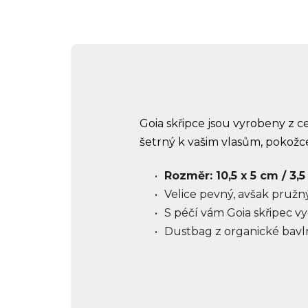
Goia skřipce jsou vyrobeny z c
šetrný k vašim vlasům, pokožce
Rozměr: 10,5 x 5 cm /
3,5
Velice pevný, avšak pružn
S péčí vám Goia skřipec vy
Dustbag z organické bavln