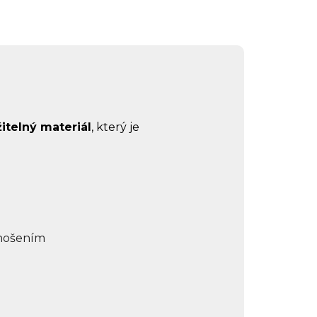
žitelný materiál
, který je
 nošením