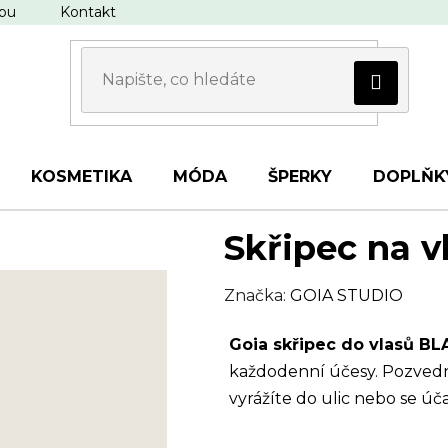
upu
Kontakt
KOSMETIKA
MÓDA
ŠPERKY
DOPLŇK
Skřipec na v
Značka:
GOIA STUDIO
Goia skřipec do vlasů B
každodenní účesy. Pozvedne
vyrážíte do ulic nebo se ú