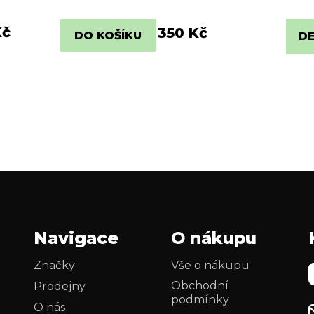
Kč
350 Kč
DO KOŠÍKU
DE
Navigace
O nákupu
Značky
Vše o nákupu
Obchodní
Prodejny
podmínky
O nás