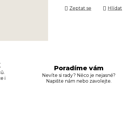
Zeptat se
Hlídat
K
Poradíme vám
ů.
Nevíte si rady? Něco je nejasné?
e i
Napište nám nebo zavolejte.