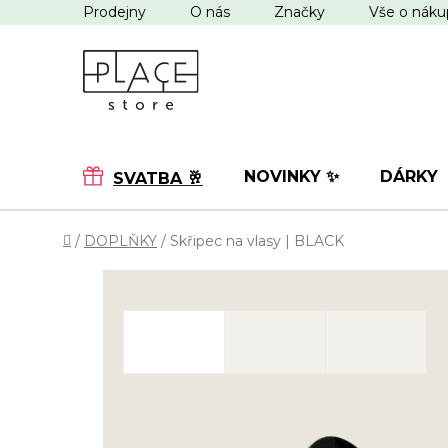
Přejít
Prodejny
O nás
Značky
Vše o nák
na
obsah
NOVINKY ✨
DÁRKY
SVATBA 🥂
Domů
/
DOPLŇKY
/
Skřipec na vlasy | BLACK