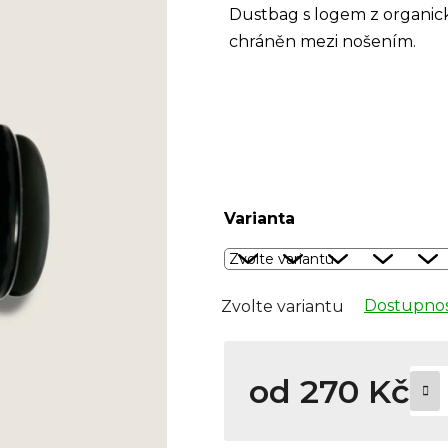
Dustbag s logem z organic
chráněn mezi nošením.
Varianta
Dostupnos
Zvolte variantu
od
270 Kč
Měrná cena: