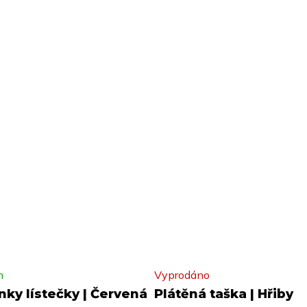
m
Vyprodáno
nky lístečky | Červená
Plátěná taška | Hřiby