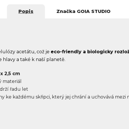
Popis
Značka
GOIA STUDIO
elulózy acetátu, což je
eco-friendly a biologicky rozlo
 hlavy a také k naší planetě.
 x 2,5 cm
ý materiál
drží řadu let
y ke každému skřipci, který jej chrání a uchovává mezi