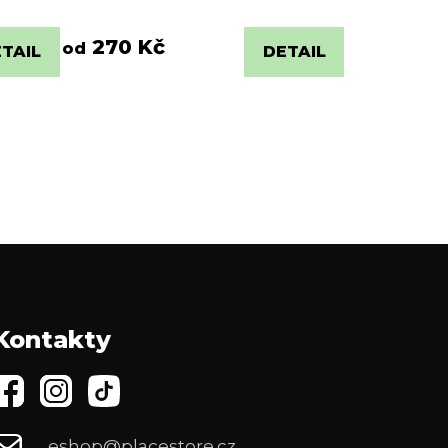
270 Kč
od
TAIL
DETAIL
Kontakty
eshop@placestore.cz