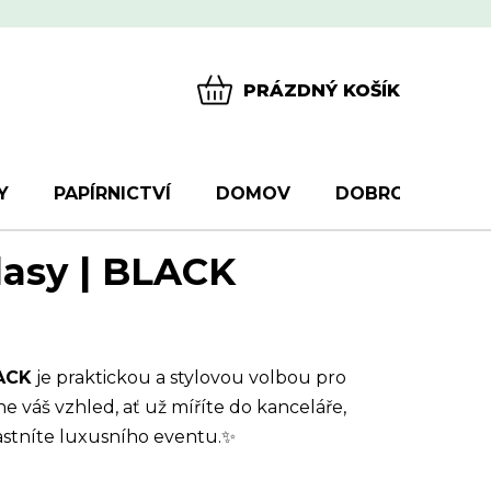
PRÁZDNÝ KOŠÍK
NÁKUPNÍ
KOŠÍK
Y
PAPÍRNICTVÍ
DOMOV
DOBROTY
D
lasy | BLACK
LACK
je praktickou a stylovou volbou pro
 váš vzhled, ať už míříte do kanceláře,
častníte luxusního eventu.✨