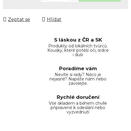
Měrná cena:
Zeptat se
Hlídat
S láskou z ČR a SK
Produkty od lokálních tvůrců.
Kousky, které potěší oči, srdce
i duši
Poradíme vám
Nevíte si rady? Něco je
nejasné? Napište nám nebo
zavolejte.
Rychlé doručení
Vše skladem a během chvíle
připravené k odeslání nebo
vyzvednutí