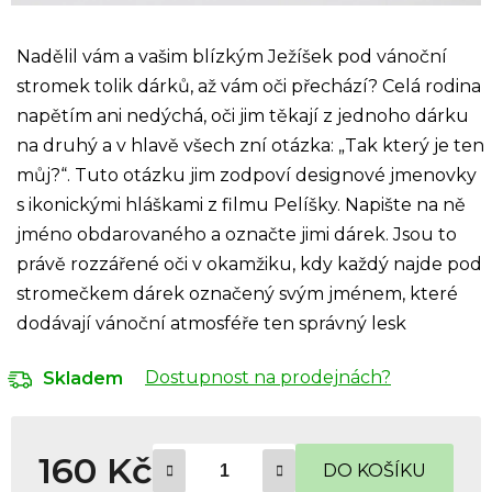
Nadělil vám a vašim blízkým Ježíšek pod vánoční
stromek tolik dárků, až vám oči přechází? Celá rodina
napětím ani nedýchá, oči jim těkají z jednoho dárku
na druhý a v hlavě všech zní otázka: „Tak který je ten
můj?“. Tuto otázku jim zodpoví designové jmenovky
s ikonickými hláškami z filmu Pelíšky. Napište na ně
jméno obdarovaného a označte jimi dárek. Jsou to
právě rozzářené oči v okamžiku, kdy každý najde pod
stromečkem dárek označený svým jménem, které
dodávají vánoční atmosféře ten správný lesk
Dostupnost na prodejnách?
Skladem
160 Kč
DO KOŠÍKU