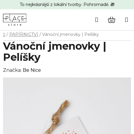
Přejít
To nejkrásnější z lokální tvorby. Pohromadě. 🎁
na
obsah
Hledat
NÁKUP
Domů
/
PAPÍRNICTVÍ
/
Vánoční jmenovky | Pelíšky
KOŠÍK
Vánoční jmenovky |
Pelíšky
Značka:
Be Nice