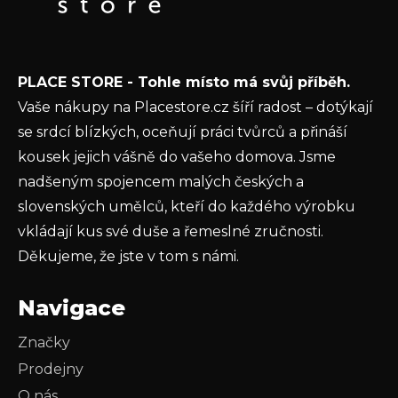
t
E-mail
í
Vložením e-mailu souhlasíte s
podmínkami
PLACE STORE - Tohle místo má svůj příběh.
ochrany osobních údajů
Vaše nákupy na Placestore.cz šíří radost – dotýkají
PŘIHLÁSIT SE
se srdcí blízkých, oceňují práci tvůrců a přináší
kousek jejich vášně do vašeho domova. Jsme
nadšeným spojencem malých českých a
slovenských umělců, kteří do každého výrobku
vkládají kus své duše a řemeslné zručnosti.
Děkujeme, že jste v tom s námi.
Navigace
Značky
Prodejny
O nás