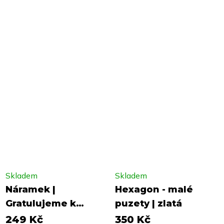
Skladem
Skladem
Náramek |
Hexagon - malé
Gratulujeme k
puzety | zlatá
miminku
249 Kč
350 Kč