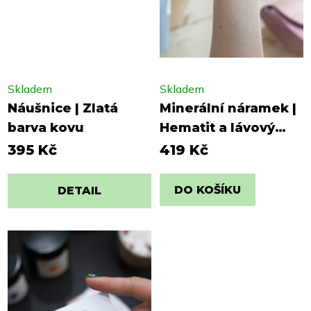
Skladem
Skladem
Náušnice | Zlatá
Minerální náramek |
barva kovu
Hematit a lávový
kámen
395 Kč
419 Kč
DO KOŠÍKU
DETAIL