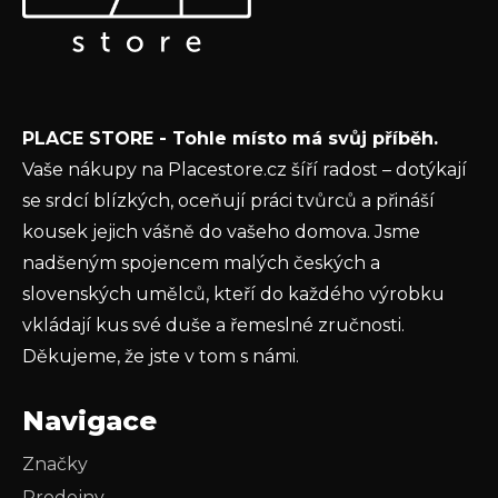
a
nových produktech na našem e-shopu.
t
E-mail
í
Vložením e-mailu souhlasíte s
podmínkami
PLACE STORE - Tohle místo má svůj příběh.
ochrany osobních údajů
Vaše nákupy na Placestore.cz šíří radost – dotýkají
PŘIHLÁSIT SE
se srdcí blízkých, oceňují práci tvůrců a přináší
kousek jejich vášně do vašeho domova. Jsme
nadšeným spojencem malých českých a
slovenských umělců, kteří do každého výrobku
vkládají kus své duše a řemeslné zručnosti.
Děkujeme, že jste v tom s námi.
Navigace
Značky
Prodejny