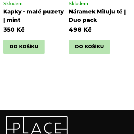
Skladem
Skladem
Kapky - malé puzety
Náramek Miluju tě |
| mint
Duo pack
350 Kč
498 Kč
DO KOŠÍKU
DO KOŠÍKU
Z
Odebírat newsletter
á
p
Vložte svůj e-mail a my vám budeme zasílat informace o