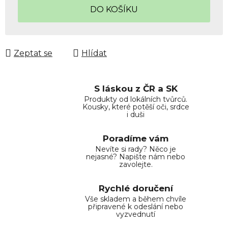
DO KOŠÍKU
Zeptat se
Hlídat
S láskou z ČR a SK
Produkty od lokálních tvůrců.
Kousky, které potěší oči, srdce
i duši
Poradíme vám
Nevíte si rady? Něco je
nejasné? Napište nám nebo
zavolejte.
Rychlé doručení
Vše skladem a během chvíle
připravené k odeslání nebo
vyzvednutí