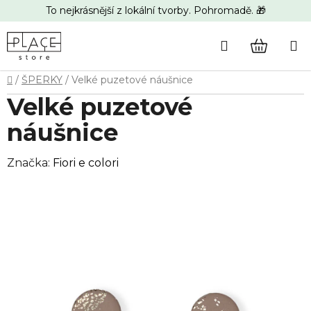
Přejít
To nejkrásnější z lokální tvorby. Pohromadě. 🎁
na
obsah
Hledat
NÁKUP
Domů
/
ŠPERKY
/
Velké puzetové náušnice
KOŠÍK
Velké puzetové
náušnice
Značka:
Fiori e colori