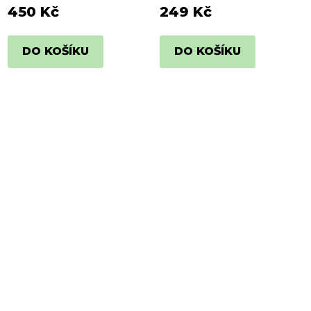
ametyst, růženín
450 Kč
249 Kč
DO KOŠÍKU
DO KOŠÍKU