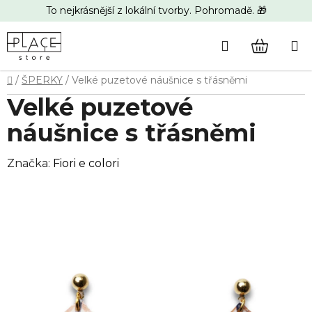
Přejít
To nejkrásnější z lokální tvorby. Pohromadě. 🎁
na
obsah
Hledat
NÁKUP
Domů
/
ŠPERKY
/
Velké puzetové náušnice s třásněmi
KOŠÍK
Velké puzetové
náušnice s třásněmi
Značka:
Fiori e colori