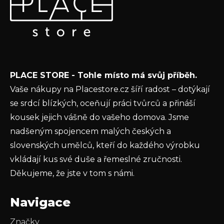
p
Vložte svůj e-mail a my vám budeme zasílat informace o
a
nových produktech na našem e-shopu.
t
E-mail
í
Vložením e-mailu souhlasíte s
podmínkami
PLACE STORE - Tohle místo má svůj příběh.
ochrany osobních údajů
Vaše nákupy na Placestore.cz šíří radost – dotýkají
PŘIHLÁSIT SE
se srdcí blízkých, oceňují práci tvůrců a přináší
kousek jejich vášně do vašeho domova. Jsme
nadšeným spojencem malých českých a
slovenských umělců, kteří do každého výrobku
vkládají kus své duše a řemeslné zručnosti.
Děkujeme, že jste v tom s námi.
Navigace
Značky