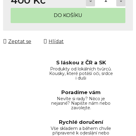
400 Kč
Měrná cena:
DO KOŠÍKU
Zeptat se
Hlídat
S láskou z ČR a SK
Produkty od lokálních tvůrců.
Kousky, které potěší oči, srdce
i duši
Poradíme vám
Nevíte si rady? Něco je
nejasné? Napište nám nebo
zavolejte.
Rychlé doručení
Vše skladem a během chvíle
připravené k odeslání nebo