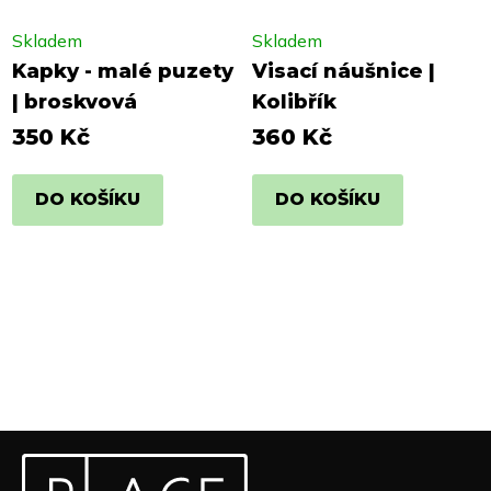
Skladem
Skladem
Kapky - malé puzety
Visací náušnice |
| broskvová
Kolibřík
350 Kč
360 Kč
DO KOŠÍKU
DO KOŠÍKU
Z
Odebírat newsletter
á