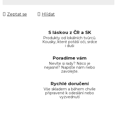
Měrná cena:
Zeptat se
Hlídat
S láskou z ČR a SK
Produkty od lokálních tvůrců.
Kousky, které potěší oči, srdce
i duši
Poradíme vám
Nevíte si rady? Něco je
nejasné? Napište nám nebo
zavolejte.
Rychlé doručení
Vše skladem a během chvíle
připravené k odeslání nebo
vyzvednutí