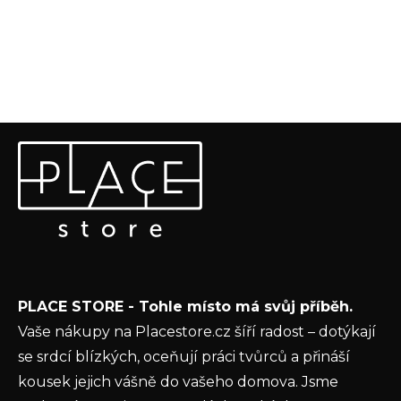
Z
Odebírat newsletter
á
p
Vložte svůj e-mail a my vám budeme zasílat informace o
a
nových produktech na našem e-shopu.
t
E-mail
í
Vložením e-mailu souhlasíte s
podmínkami
PLACE STORE - Tohle místo má svůj příběh.
ochrany osobních údajů
Vaše nákupy na Placestore.cz šíří radost – dotýkají
PŘIHLÁSIT SE
se srdcí blízkých, oceňují práci tvůrců a přináší
kousek jejich vášně do vašeho domova. Jsme