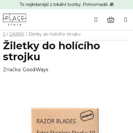
Přejít
To nejkrásnější z lokální tvorby. Pohromadě. 🎁
na
obsah
Hledat
NÁKUP
Domů
/
DÁRKY
/
Žiletky do holícího strojku
KOŠÍK
Žiletky do holícího
strojku
Značka:
GoodWays