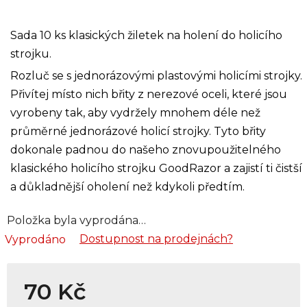
Sada 10 ks klasických žiletek na holení do holicího
strojku.
Rozluč se s jednorázovými plastovými holicími strojky.
Přivítej místo nich břity z nerezové oceli, které jsou
vyrobeny tak, aby vydržely mnohem déle než
průměrné jednorázové holicí strojky. Tyto břity
dokonale padnou do našeho znovupoužitelného
klasického holicího strojku
GoodRazor
a zajistí ti čistší
a důkladnější oholení než kdykoli předtím.
Položka byla vyprodána…
Dostupnost na prodejnách?
Vyprodáno
70 Kč